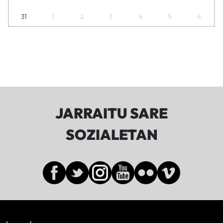
31
1
2
3
4
5
6
JARRAITU SARE
SOZIALETAN