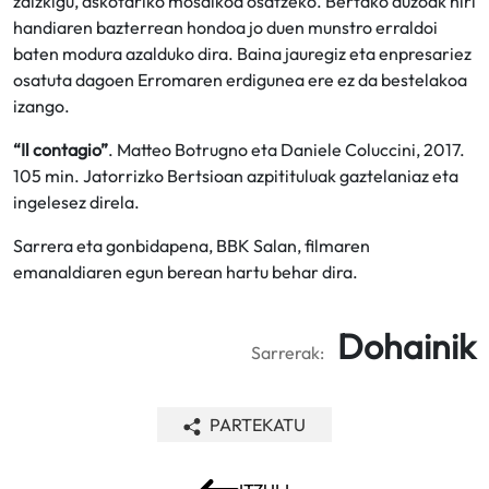
zaizkigu, askotariko mosaikoa osatzeko. Bertako auzoak hiri
handiaren bazterrean hondoa jo duen munstro erraldoi
baten modura azalduko dira. Baina jauregiz eta enpresariez
osatuta dagoen Erromaren erdigunea ere ez da bestelakoa
izango.
“Il contagio”
. Matteo Botrugno eta Daniele Coluccini, 2017.
105 min. Jatorrizko Bertsioan azpitituluak gaztelaniaz eta
ingelesez direla.
Sarrera eta gonbidapena, BBK Salan, filmaren
emanaldiaren egun berean hartu behar dira.
Dohainik
Sarrerak:
PARTEKATU