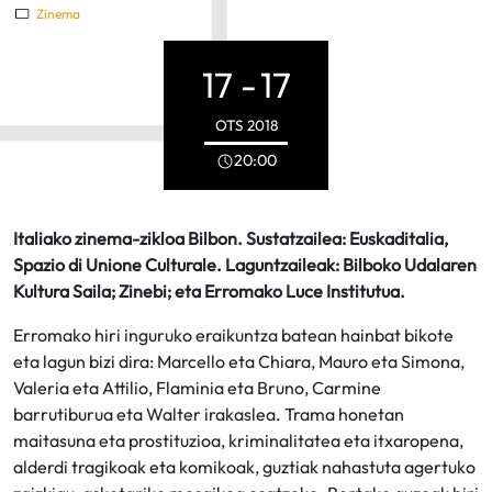
Zinema
17 -
17
OTS
2018
20:00
Italiako zinema-zikloa Bilbon. Sustatzailea: Euskaditalia,
Spazio di Unione Culturale. Laguntzaileak: Bilboko Udalaren
Kultura Saila; Zinebi; eta Erromako Luce Institutua.
Erromako hiri inguruko eraikuntza batean hainbat bikote
eta lagun bizi dira: Marcello eta Chiara, Mauro eta Simona,
Valeria eta Attilio, Flaminia eta Bruno, Carmine
barrutiburua eta Walter irakaslea. Trama honetan
maitasuna eta prostituzioa, kriminalitatea eta itxaropena,
alderdi tragikoak eta komikoak, guztiak nahastuta agertuko