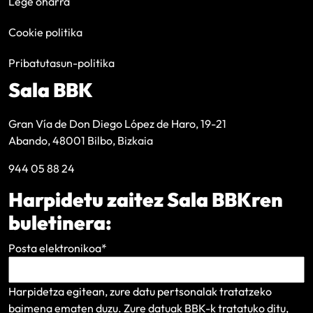
Lege oharra
Cookie politika
Pribatutasun-politika
Sala BBK
Gran Vía de Don Diego López de Haro, 19-21
Abando, 48001 Bilbo, Bizkaia
944 05 88 24
Harpidetu zaitez Sala BBKren
buletinera:
Posta elektronikoa
*
Harpidetza egitean, zure datu pertsonalak tratatzeko
baimena ematen duzu. Zure datuak BBK-k tratatuko ditu,