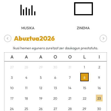
MUSIKA
ZINEMA
Abuztua
2026
Ikusi hemen egunero zuretzat zer daukagun prestatuta.
A
A
A
O
O
L
I
27
28
29
30
31
1
2
3
4
5
6
7
8
9
10
11
12
13
14
15
16
17
18
19
20
21
22
23
24
25
26
27
28
29
30