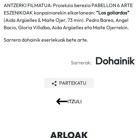
ANTZERKI FILMATUA: Proiekzio berezia PABELLON 6 ARTE
ESZENIKOAK konpainiarekin elkarlanean:
“Los goliardos”
(Aida Argüelles & Maite Ojer, 73 min). Pedro Barea, Angel
Bacio, Gloria Villalba, Aida Argüelles eta Maite Ojerrekin.
Sarrera dohainik eserlekuak bete arte.
Dohainik
Sarrerak:
PARTEKATU
ITZULI
ARLOAK