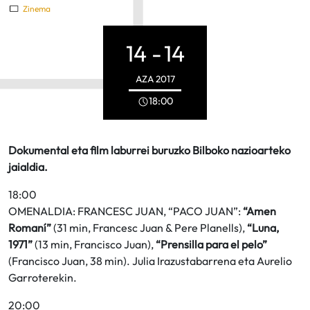
Zinema
14 -
14
AZA
2017
18:00
Dokumental eta film laburrei buruzko Bilboko nazioarteko
jaialdia.
18:00
OMENALDIA: FRANCESC JUAN, “PACO JUAN”:
“Amen
Romaní”
(31 min, Francesc Juan & Pere Planells),
“Luna,
1971”
(13 min, Francisco Juan),
“Prensilla para el pelo”
(Francisco Juan, 38 min). Julia Irazustabarrena eta Aurelio
Garroterekin.
20:00