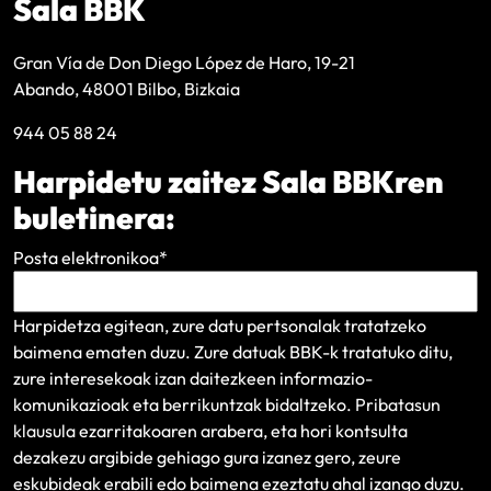
Sala BBK
Gran Vía de Don Diego López de Haro, 19-21
Abando, 48001 Bilbo, Bizkaia
944 05 88 24
Harpidetu zaitez Sala BBKren
buletinera:
Posta elektronikoa
*
Harpidetza egitean, zure datu pertsonalak tratatzeko
baimena ematen duzu. Zure datuak BBK-k tratatuko ditu,
zure interesekoak izan daitezkeen informazio-
komunikazioak eta berrikuntzak bidaltzeko.
Pribatasun
klausula
ezarritakoaren arabera, eta hori kontsulta
dezakezu argibide gehiago gura izanez gero, zeure
eskubideak erabili edo baimena ezeztatu ahal izango duzu.