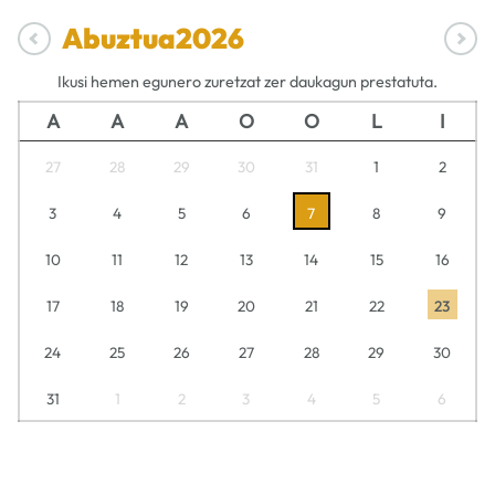
Abuztua
2026
Ikusi hemen egunero zuretzat zer daukagun prestatuta.
A
A
A
O
O
L
I
27
28
29
30
31
1
2
3
4
5
6
7
8
9
10
11
12
13
14
15
16
17
18
19
20
21
22
23
24
25
26
27
28
29
30
31
1
2
3
4
5
6