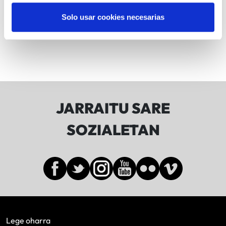
31
1
2
3
4
5
6
Solo usar cookies necesarias
JARRAITU SARE
SOZIALETAN
Lege oharra