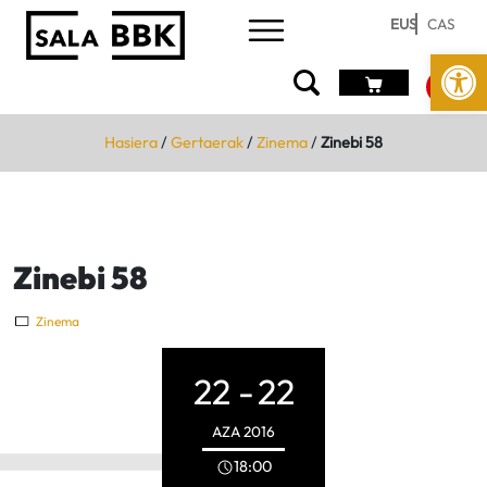
EUS
CAS
Open
Hasiera
/
Gertaerak
/
Zinema
/
Zinebi 58
Zinebi 58
Zinema
22 -
22
AZA
2016
18:00