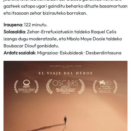
gazteek oztopo ugari gainditu beharko dituzte basamortuan
eta itsasoan zehar bizirauteko borrokan.
Iraupena
: 122 minutu.
Solasaldia
: Zehar-Errefuxiatuekin taldeko Raquel Celis
izango dugu moderatzaile, eta Mbolo Moye Doole taldeko
Boubacar Diouf gonbidatu.
Ardatz sozialak
: Migrazioa · Eskubideak · Desberdintasuna