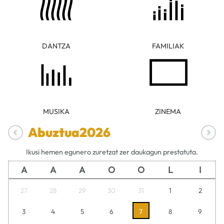
DANTZA
FAMILIAK
MUSIKA
ZINEMA
Abuztua
2026
Ikusi hemen egunero zuretzat zer daukagun prestatuta.
A
A
A
O
O
L
I
27
28
29
30
31
1
2
3
4
5
6
7
8
9