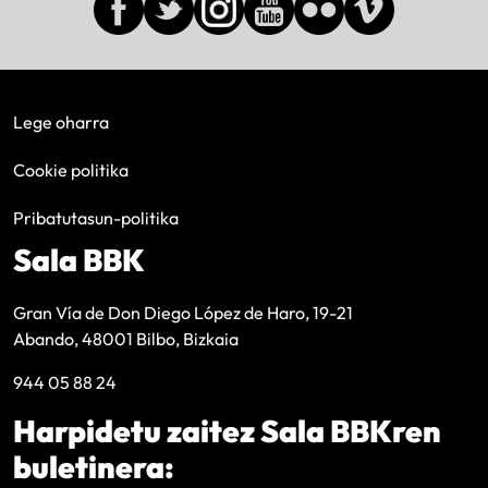
Lege oharra
Cookie politika
Pribatutasun-politika
Sala BBK
Gran Vía de Don Diego López de Haro, 19-21
Abando, 48001 Bilbo, Bizkaia
944 05 88 24
Harpidetu zaitez Sala BBKren
buletinera: