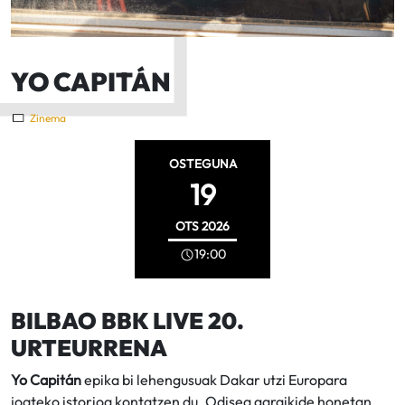
YO CAPITÁN
Zinema
OSTEGUNA
19
OTS
2026
19:00
BILBAO BBK LIVE 20.
URTEURRENA
Yo Capitán
epika bi lehengusuak Dakar utzi Europara
joateko istorioa kontatzen du. Odisea garaikide honetan,