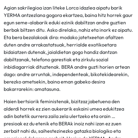
Agian sakrilegioa izan liteke Lorca idazlea aipatu barik
YERMA antzezlana gogora ekartzea, baina hitz horrek gaur
egun seme-alabarik eduki ezinik dabiltzan andre guztien
berbak biltzen ditu. Asko direlako, nahiz eta inork ez aipatu.
Eta bera bezalakoak dira: modako jatetxeetan afaltzen
duten andre arrakastatsuak, herrialde exotikoetara
bidaiatzen dutenak, jaialdietan gogo handiz dantzan
dabiltzanak, telefono garestiak eta zirkulu sozial
inbidiagarriak dituztenak. BERA andre guzti horien artean
dago: andre arruntak, independenteak, bikotekidearekin,
berezko ametsekin, baina eman gabeko desira
bakarrarekin: amatasuna.
Haien bertsiorik feministenak, bizitzaz jabetuena den
alderdi horrek ez zien aukerarik eskaini umea edukitzea
adin batetik aurrera zaila zela ulertzeko eta orain …
presioak ez du etenik eta BERAk inoiz nahi izan ez zuen
zerbait nahi du, saihestezinezko gatazka biologiko eta