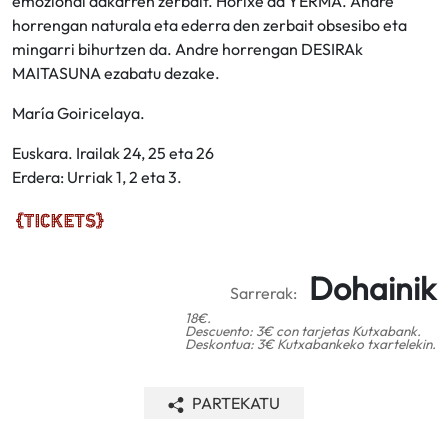
emozional dakarren zerbait. Horixe da YERMA. Andre
horrengan naturala eta ederra den zerbait obsesibo eta
mingarri bihurtzen da. Andre horrengan DESIRAk
MAITASUNA ezabatu dezake.
María Goiricelaya.
Euskara. Irailak 24, 25 eta 26
Erdera: Urriak 1, 2 eta 3.
Dohainik
Sarrerak:
18€.
Descuento: 3€ con tarjetas Kutxabank.
Deskontua: 3€ Kutxabankeko txartelekin.
PARTEKATU