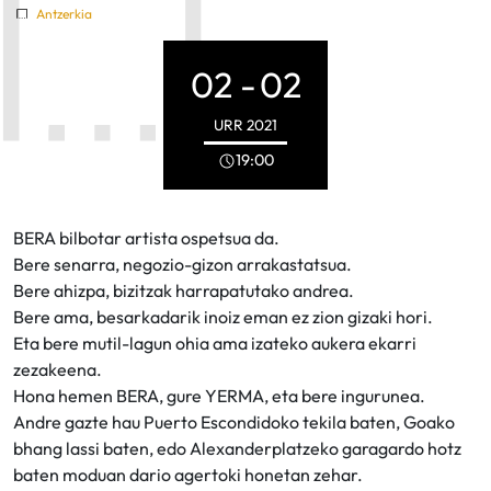
Antzerkia
02 -
02
URR
2021
19:00
BERA bilbotar artista ospetsua da.
Bere senarra, negozio-gizon arrakastatsua.
Bere ahizpa, bizitzak harrapatutako andrea.
Bere ama, besarkadarik inoiz eman ez zion gizaki hori.
Eta bere mutil-lagun ohia ama izateko aukera ekarri
zezakeena.
Hona hemen BERA, gure YERMA, eta bere ingurunea.
Andre gazte hau Puerto Escondidoko tekila baten, Goako
bhang lassi baten, edo Alexanderplatzeko garagardo hotz
baten moduan dario agertoki honetan zehar.