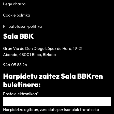
Lege oharra
Cookie politika
Pribatutasun-politika
Sala BBK
Gran Vía de Don Diego López de Haro, 19-21
Abando, 48001 Bilbo, Bizkaia
944 05 88 24
Harpidetu zaitez Sala BBKren
buletinera:
Posta elektronikoa
*
Harpidetza egitean, zure datu pertsonalak tratatzeko