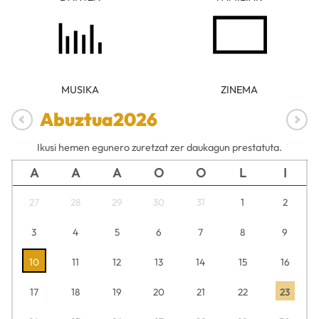
MUSIKA
ZINEMA
Abuztua
2026
Ikusi hemen egunero zuretzat zer daukagun prestatuta.
A
A
A
O
O
L
I
27
28
29
30
31
1
2
3
4
5
6
7
8
9
10
11
12
13
14
15
16
17
18
19
20
21
22
23