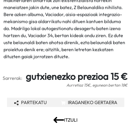
makineriaren oinarriak zati existentzialista horrekin
maneiatzen jakin dute, une batez, Z Belaunaldiko nihilista.
Bere azken albuma, Vaciador, aisia-espazioak integrazio-
mekanismo gisa aldarrikatu nahi dituen kantuen bilduma
da. Madrilgo lokal autogestionatu desagertu baten izena
hartzen du, Vaciador 34, bertan kideak ondu ziren. Ez dute
uste belaunaldi baten ahotsa direnik, ezta belaunaldi baten
proiektua denik ere; aitzitik, beren letretan kezkatzen
dituzten gaiak jorratzen dituzte.
gutxienezko prezioa 15 €
Sarrerak:
Aurretiaz 15€, egunean bertan 18€
PARTEKATU
IRAGANEKO GERTAERA
ITZULI