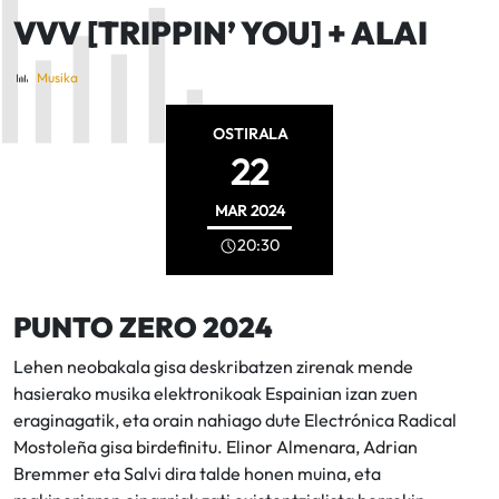
VVV [TRIPPIN’ YOU] + ALAI
Musika
OSTIRALA
22
MAR
2024
20:30
PUNTO ZERO 2024
Lehen neobakala gisa deskribatzen zirenak mende
hasierako musika elektronikoak Espainian izan zuen
eraginagatik, eta orain nahiago dute Electrónica Radical
Mostoleña gisa birdefinitu. Elinor Almenara, Adrian
Bremmer eta Salvi dira talde honen muina, eta