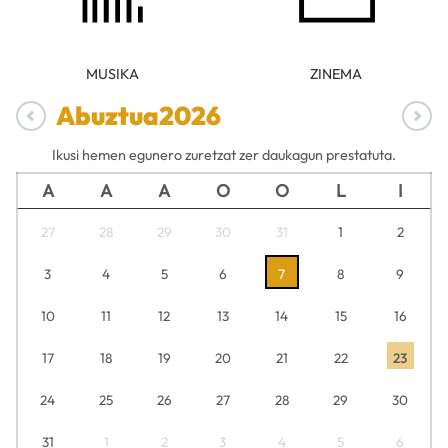
MUSIKA
ZINEMA
Abuztua
2026
Ikusi hemen egunero zuretzat zer daukagun prestatuta.
A
A
A
O
O
L
I
27
28
29
30
31
1
2
3
4
5
6
7
8
9
10
11
12
13
14
15
16
17
18
19
20
21
22
23
24
25
26
27
28
29
30
31
1
2
3
4
5
6