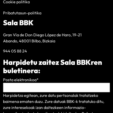
Cookie politika
Pribatutasun-politika
Sala BBK
Gran Vía de Don Diego López de Haro, 19-21
Abando, 48001 Bilbo, Bizkaia
944 05 88 24
Harpidetu zaitez Sala BBKren
buletinera:
Posta elektronikoa
*
Harpidetza egitean, zure datu pertsonalak tratatzeko
baimena ematen duzu. Zure datuak BBK-k tratatuko ditu,
zure interesekoak izan daitezkeen informazio-