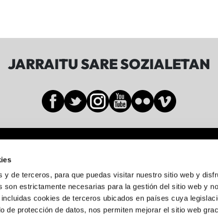
JARRAITU SARE SOZIALETAN
Sala BBK
ies
Gran Vía de Don Diego López de Haro, 19-21
s y de terceros, para que puedas visitar nuestro sitio web y disf
Abando, 48001 Bilbo, Bizkaia
 son estrictamente necesarias para la gestión del sitio web y n
 incluidas cookies de terceros ubicados en países cuya legislac
944 05 88 24
o de protección de datos, nos permiten mejorar el sitio web grac