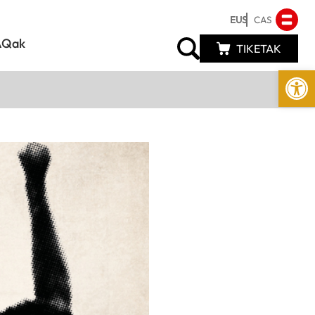
EUS
CAS
AQak
TIKETAK
Open