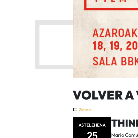
VOLVER A 
Zinema
THIN
ASTELEHENA
25
Mario Camu