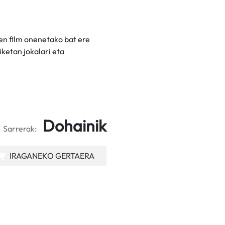
sen film onenetako bat ere
iketan jokalari eta
Dohainik
Sarrerak:
IRAGANEKO GERTAERA