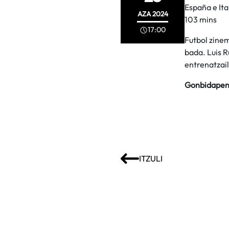
España e Ita
AZA
2024
103 mins
17:00
Futbol zinem
bada. Luis R
entrenatzail
Gonbidapen
ITZULI