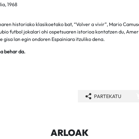
lia, 1968
aren historiako klasikoetako bat, “Volver a vivir”, Mario Camu
ubio futbol jokalari ohi ospetsuaren istorioa kontatzen du, Amer
e gisa lan egin ondoren Espainiara itzuliko dena.
a behar da.
PARTEKATU
ARLOAK