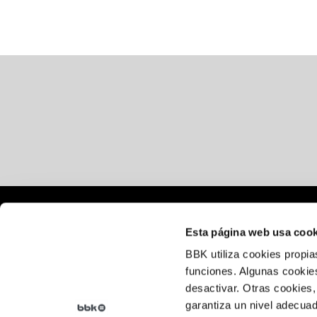
Lege oharra
Esta página web usa cook
Cookie politika
BBK utiliza cookies propia
funciones. Algunas cookies
Pribatutasun-politika
desactivar. Otras cookies,
garantiza un nivel adecuad