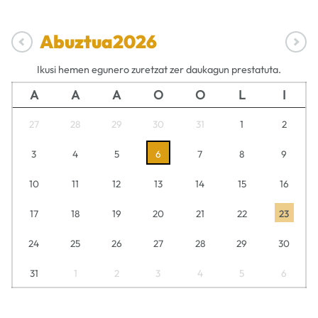
Abuztua
2026
Ikusi hemen egunero zuretzat zer daukagun prestatuta.
A
A
A
O
O
L
I
27
28
29
30
31
1
2
3
4
5
6
7
8
9
10
11
12
13
14
15
16
17
18
19
20
21
22
23
24
25
26
27
28
29
30
31
1
2
3
4
5
6