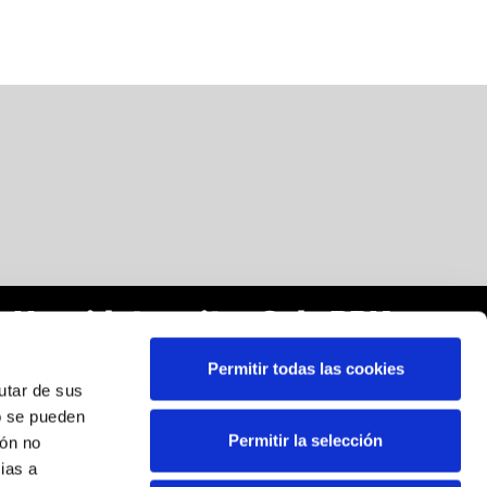
Harpidetu zaitez Sala BBKren
buletinera:
Permitir todas las cookies
rutar de sus
Posta elektronikoa
*
o se pueden
Permitir la selección
ión no
Harpidetza egitean, zure datu pertsonalak tratatzeko
ias a