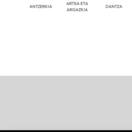
ARTEA ETA
ANTZERKIA
DANTZA
ARGAZKIA