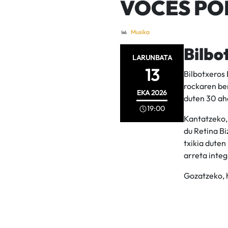
VOCES POR
Musika
Bilbo
LARUNBATA
13
Bilbotxeros
rockaren ber
EKA
2026
duten 30 ah
19:00
Kantatzeko,
du Retina Bi
txikia duten
arreta integ
Gozatzeko, 