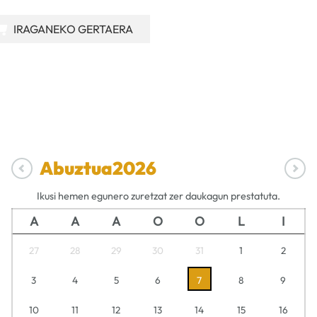
IRAGANEKO GERTAERA
Abuztua
2026
Ikusi hemen egunero zuretzat zer daukagun prestatuta.
A
A
A
O
O
L
I
27
28
29
30
31
1
2
3
4
5
6
7
8
9
10
11
12
13
14
15
16