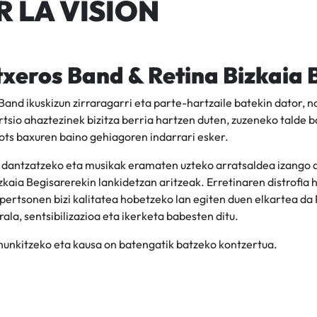
 LA VISIÓN
txeros Band & Retina Bizkaia 
 Band ikuskizun zirraragarri eta parte-hartzaile batekin dator
tsio ahaztezinek bizitza berria hartzen duten, zuzeneko talde b
ots baxuren baino gehiagoren indarrari esker.
 dantzatzeko eta musikak eramaten uzteko arratsaldea izango da
zkaia Begisarerekin lankidetzan aritzeak. Erretinaren distrofia
 pertsonen bizi kalitatea hobetzeko lan egiten duen elkartea da 
rala, sentsibilizazioa eta ikerketa babesten ditu.
hunkitzeko eta kausa on batengatik batzeko kontzertua.