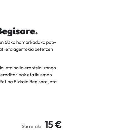
Begisare.
, non 60ko hamarkadako pop-
ati eta agertokia betetzen
, eta balio erantsia izango
 hereditarioak eta ikusmen
Retina Bizkaia Begisare, eta
15 €
Sarrerak: