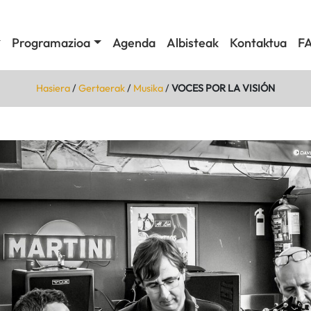
Programazioa
Agenda
Albisteak
Kontaktua
F
Hasiera
/
Gertaerak
/
Musika
/
VOCES POR LA VISIÓN