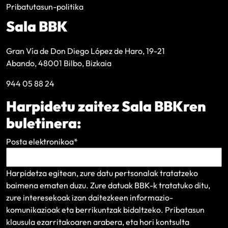
Pribatutasun-politika
Sala BBK
Gran Vía de Don Diego López de Haro, 19-21
Abando, 48001 Bilbo, Bizkaia
944 05 88 24
Harpidetu zaitez Sala BBKren
buletinera:
Posta elektronikoa
*
Harpidetza egitean, zure datu pertsonalak tratatzeko
baimena ematen duzu. Zure datuak BBK-k tratatuko ditu,
zure interesekoak izan daitezkeen informazio-
komunikazioak eta berrikuntzak bidaltzeko.
Pribatasun
klausula
ezarritakoaren arabera, eta hori kontsulta