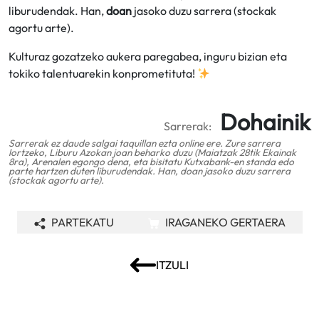
liburudendak. Han,
doan
jasoko duzu sarrera (stockak
agortu arte).
Kulturaz gozatzeko aukera paregabea, inguru bizian eta
tokiko talentuarekin konprometituta!
Dohainik
Sarrerak:
Sarrerak ez daude salgai taquillan ezta online ere. Zure sarrera
lortzeko, Liburu Azokan joan beharko duzu (Maiatzak 28tik Ekainak
8ra), Arenalen egongo dena, eta bisitatu Kutxabank-en standa edo
parte hartzen duten liburudendak. Han, doan jasoko duzu sarrera
(stockak agortu arte).
PARTEKATU
IRAGANEKO GERTAERA
ITZULI