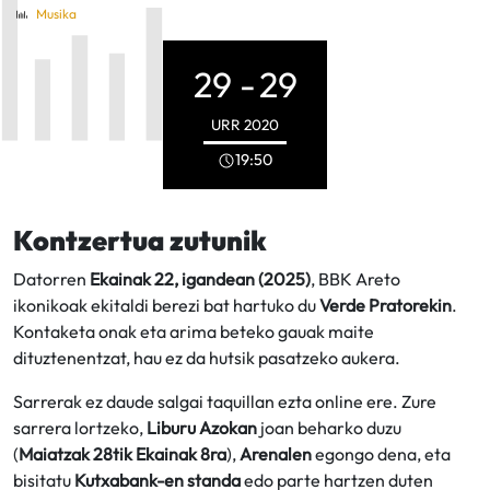
Musika
29 -
29
URR
2020
19:50
Kontzertua zutunik
Datorren
Ekainak 22, igandean (2025)
, BBK Areto
ikonikoak ekitaldi berezi bat hartuko du
Verde Pratorekin
.
Kontaketa onak eta arima beteko gauak maite
dituztenentzat, hau ez da hutsik pasatzeko aukera.
Sarrerak ez daude salgai taquillan ezta online ere. Zure
sarrera lortzeko,
Liburu Azokan
joan beharko duzu
(
Maiatzak 28tik Ekainak 8ra
),
Arenalen
egongo dena, eta
bisitatu
Kutxabank-en standa
edo parte hartzen duten