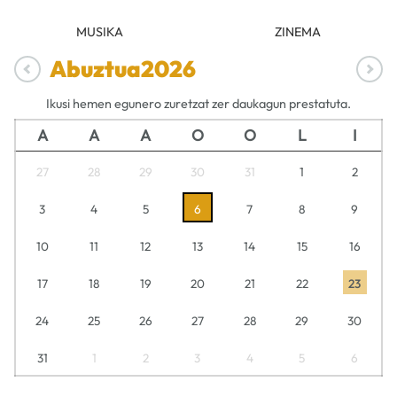
MUSIKA
ZINEMA
Abuztua
2026
Ikusi hemen egunero zuretzat zer daukagun prestatuta.
A
A
A
O
O
L
I
27
28
29
30
31
1
2
3
4
5
6
7
8
9
10
11
12
13
14
15
16
17
18
19
20
21
22
23
24
25
26
27
28
29
30
31
1
2
3
4
5
6