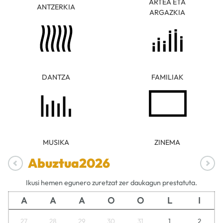
ARTEA ETA
ANTZERKIA
ARGAZKIA
DANTZA
FAMILIAK
MUSIKA
ZINEMA
Abuztua
2026
Ikusi hemen egunero zuretzat zer daukagun prestatuta.
A
A
A
O
O
L
I
27
28
29
30
31
1
2