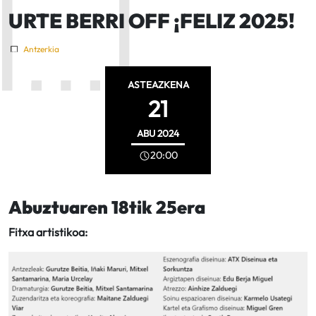
URTE BERRI OFF ¡FELIZ 2025!
Antzerkia
ASTEAZKENA
21
ABU
2024
20:00
Abuztuaren 18tik 25era
Fitxa artistikoa: