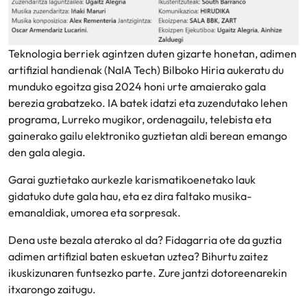
Teknologia berriek agintzen duten gizarte honetan, adimen
artifizial handienak (NaIA Tech) Bilboko Hiria aukeratu du
munduko egoitza gisa 2024 honi urte amaierako gala
berezia grabatzeko. IA batek idatzi eta zuzendutako lehen
programa, Lurreko mugikor, ordenagailu, telebista eta
gainerako gailu elektroniko guztietan aldi berean emango
den gala alegia.
Garai guztietako aurkezle karismatikoenetako lauk
gidatuko dute gala hau, eta ez dira faltako musika-
emanaldiak, umorea eta sorpresak.
Dena uste bezala aterako al da? Fidagarria ote da guztia
adimen artifizial baten eskuetan uztea? Bihurtu zaitez
ikuskizunaren funtsezko parte. Zure jantzi dotoreenarekin
itxarongo zaitugu.