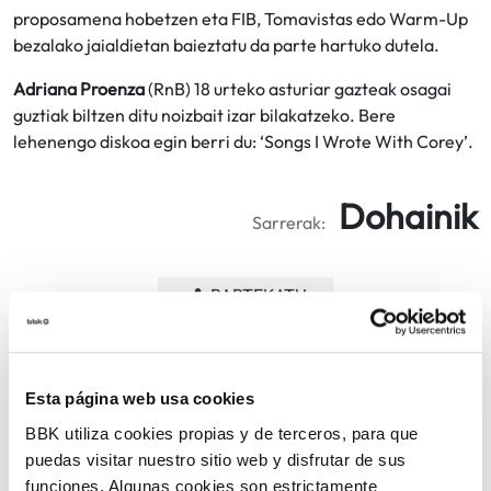
proposamena hobetzen eta FIB, Tomavistas edo Warm-Up
bezalako jaialdietan baieztatu da parte hartuko dutela.
Adriana Proenza
(RnB) 18 urteko asturiar gazteak osagai
guztiak biltzen ditu noizbait izar bilakatzeko. Bere
lehenengo diskoa egin berri du: ‘Songs I Wrote With Corey’.
Dohainik
Sarrerak:
PARTEKATU
ITZULI
Esta página web usa cookies
BBK utiliza cookies propias y de terceros, para que
puedas visitar nuestro sitio web y disfrutar de sus
ARLOAK
funciones. Algunas cookies son estrictamente