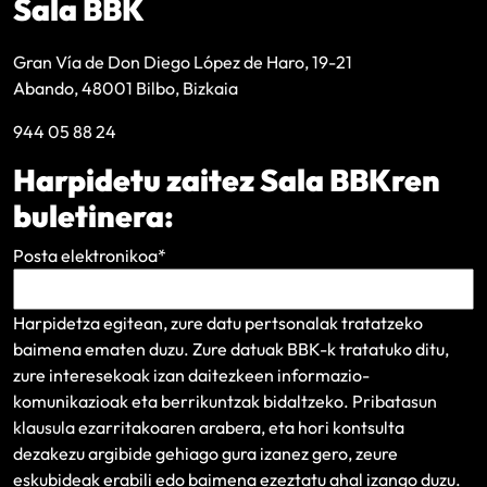
Sala BBK
Gran Vía de Don Diego López de Haro, 19-21
Abando, 48001 Bilbo, Bizkaia
944 05 88 24
Harpidetu zaitez Sala BBKren
buletinera:
Posta elektronikoa
*
Harpidetza egitean, zure datu pertsonalak tratatzeko
baimena ematen duzu. Zure datuak BBK-k tratatuko ditu,
zure interesekoak izan daitezkeen informazio-
komunikazioak eta berrikuntzak bidaltzeko.
Pribatasun
klausula
ezarritakoaren arabera, eta hori kontsulta
dezakezu argibide gehiago gura izanez gero, zeure
eskubideak erabili edo baimena ezeztatu ahal izango duzu.