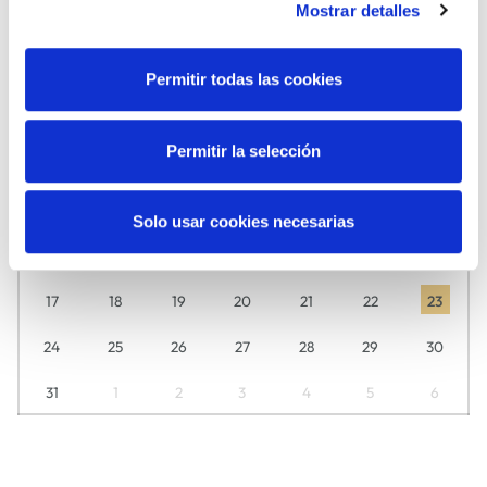
Mostrar detalles
Abuztua
2026
Permitir todas las cookies
Ikusi hemen egunero zuretzat zer daukagun prestatuta.
A
A
A
O
O
L
I
Permitir la selección
27
28
29
30
31
1
2
3
4
5
6
7
8
9
Solo usar cookies necesarias
10
11
12
13
14
15
16
17
18
19
20
21
22
23
24
25
26
27
28
29
30
31
1
2
3
4
5
6