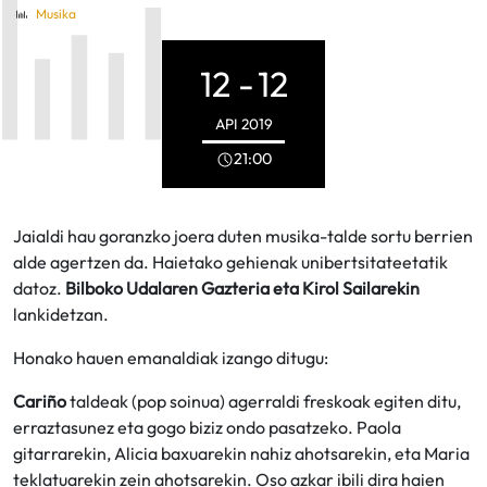
Musika
12 -
12
API
2019
21:00
Jaialdi hau goranzko joera duten musika-talde sortu berrien
alde agertzen da. Haietako gehienak unibertsitateetatik
datoz.
Bilboko Udalaren Gazteria eta Kirol Sailarekin
lankidetzan.
Honako hauen emanaldiak izango ditugu:
Cariño
taldeak (pop soinua) agerraldi freskoak egiten ditu,
erraztasunez eta gogo biziz ondo pasatzeko. Paola
gitarrarekin, Alicia baxuarekin nahiz ahotsarekin, eta Maria
teklatuarekin zein ahotsarekin. Oso azkar ibili dira haien