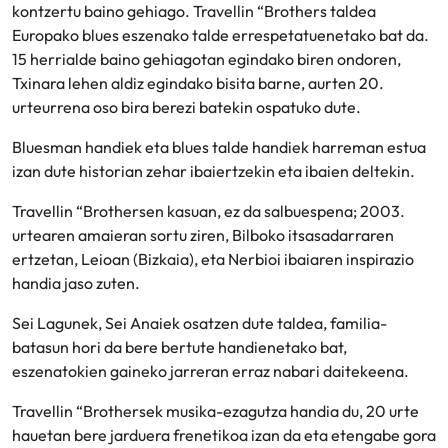
kontzertu baino gehiago. Travellin “Brothers taldea
Europako blues eszenako talde errespetatuenetako bat da.
15 herrialde baino gehiagotan egindako biren ondoren,
Txinara lehen aldiz egindako bisita barne, aurten 20.
urteurrena oso bira berezi batekin ospatuko dute.
Bluesman handiek eta blues talde handiek harreman estua
izan dute historian zehar ibaiertzekin eta ibaien deltekin.
Travellin “Brothersen kasuan, ez da salbuespena; 2003.
urtearen amaieran sortu ziren, Bilboko itsasadarraren
ertzetan, Leioan (Bizkaia), eta Nerbioi ibaiaren inspirazio
handia jaso zuten.
Sei Lagunek, Sei Anaiek osatzen dute taldea, familia-
batasun hori da bere bertute handienetako bat,
eszenatokien gaineko jarreran erraz nabari daitekeena.
Travellin “Brothersek musika-ezagutza handia du, 20 urte
hauetan bere jarduera frenetikoa izan da eta etengabe gora