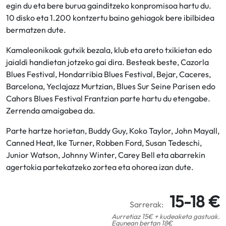
egin du eta bere burua gainditzeko konpromisoa hartu du.
10 disko eta 1.200 kontzertu baino gehiagok bere ibilbidea
bermatzen dute.
Kamaleonikoak gutxik bezala, klub eta areto txikietan edo
jaialdi handietan jotzeko gai dira. Besteak beste, Cazorla
Blues Festival, Hondarribia Blues Festival, Bejar, Caceres,
Barcelona, Yeclajazz Murtzian, Blues Sur Seine Parisen edo
Cahors Blues Festival Frantzian parte hartu du etengabe.
Zerrenda amaigabea da.
Parte hartze horietan, Buddy Guy, Koko Taylor, John Mayall,
Canned Heat, Ike Turner, Robben Ford, Susan Tedeschi,
Junior Watson, Johnny Winter, Carey Bell eta abarrekin
agertokia partekatzeko zortea eta ohorea izan dute.
15-18 €
Sarrerak:
Aurretiaz 15€ + kudeaketa gastuak.
Egunean bertan 18€