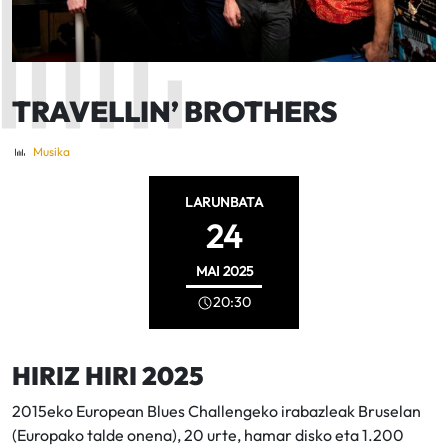
TRAVELLIN’ BROTHERS
Musika
LARUNBATA
24
MAI
2025
20:30
HIRIZ HIRI 2025
2015eko European Blues Challengeko irabazleak Bruselan
(Europako talde onena), 20 urte, hamar disko eta 1.200