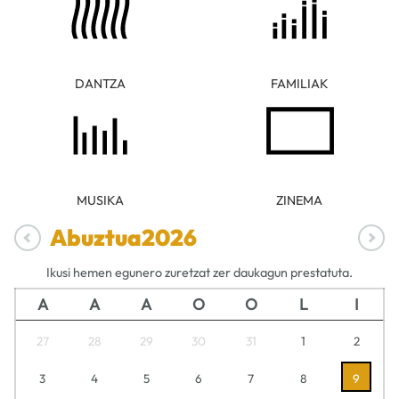
DANTZA
FAMILIAK
MUSIKA
ZINEMA
Abuztua
2026
Ikusi hemen egunero zuretzat zer daukagun prestatuta.
A
A
A
O
O
L
I
27
28
29
30
31
1
2
3
4
5
6
7
8
9