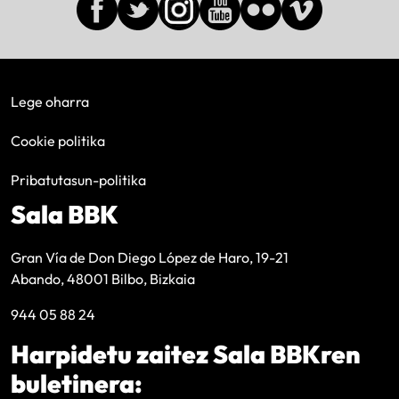
Lege oharra
Cookie politika
Pribatutasun-politika
Sala BBK
Gran Vía de Don Diego López de Haro, 19-21
Abando, 48001 Bilbo, Bizkaia
944 05 88 24
Harpidetu zaitez Sala BBKren
buletinera: