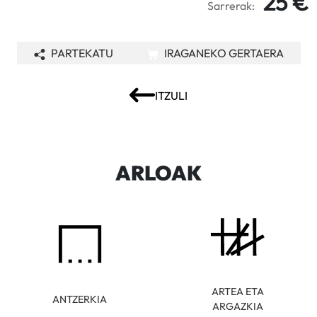
25 €
Sarrerak:
PARTEKATU
IRAGANEKO GERTAERA
ITZULI
ARLOAK
ARTEA ETA
ANTZERKIA
ARGAZKIA