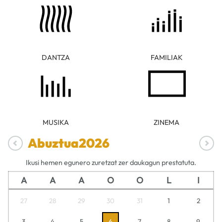
DANTZA
FAMILIAK
MUSIKA
ZINEMA
Abuztua
2026
Ikusi hemen egunero zuretzat zer daukagun prestatuta.
A
A
A
O
O
L
I
27
28
29
30
31
1
2
3
4
5
6
7
8
9