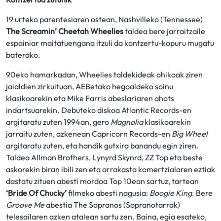
19 urteko parentesiaren ostean, Nashvilleko (Tennessee)
The Screamin’ Cheetah Wheelies
taldea bere jarraitzaile
espainiar maitatuengana itzuli da kontzertu-kopuru mugatu
baterako.
90eko hamarkadan, Wheelies taldekideak ohikoak ziren
jaialdien zirkuituan, AEBetako hegoaldeko soinu
klasikoarekin eta Mike Farris abeslariaren ahots
indartsuarekin. Debuteko diskoa Atlantic Records-en
argitaratu zuten 1994an, gero
Magnolia
klasikoarekin
jarraitu zuten, azkenean Capricorn Records-en
Big Wheel
argitaratu zuten, eta handik gutxira banandu egin ziren.
Taldea Allman Brothers, Lynyrd Skynrd, ZZ Top eta beste
askorekin biran ibili zen eta arrakasta komertzialaren eztiak
dastatu zituen abesti mordoa Top 10ean sartuz, tartean
‘Bride Of Chucky’
filmeko abesti nagusia:
Boogie King
. Bere
Groove Me
abestia The Sopranos (Sopranotarrak)
telesailaren azken atalean sartu zen. Baina, egia esateko,