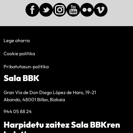
Lege oharra
Cookie politika
Pribatutasun-politika
Sala BBK
Gran Vía de Don Diego López de Haro, 19-21
Abando, 48001 Bilbo, Bizkaia
944 05 88 24
Harpidetu zaitez Sala BBKren