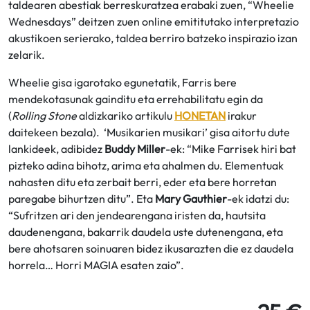
taldearen abestiak berreskuratzea erabaki zuen, “Wheelie
Wednesdays” deitzen zuen online emititutako interpretazio
akustikoen serierako, taldea berriro batzeko inspirazio izan
zelarik.
Wheelie gisa igarotako egunetatik, Farris bere
mendekotasunak gainditu eta errehabilitatu egin da
(
Rolling Stone
aldizkariko artikulu
HONETAN
irakur
daitekeen bezala). ‘Musikarien musikari’ gisa aitortu dute
lankideek, adibidez
Buddy Miller
-ek: “Mike Farrisek hiri bat
pizteko adina bihotz, arima eta ahalmen du. Elementuak
nahasten ditu eta zerbait berri, eder eta bere horretan
paregabe bihurtzen ditu”. Eta
Mary Gauthier
-ek idatzi du:
“Sufritzen ari den jendearengana iristen da, hautsita
daudenengana, bakarrik daudela uste dutenengana, eta
bere ahotsaren soinuaren bidez ikusarazten die ez daudela
horrela… Horri MAGIA esaten zaio”.