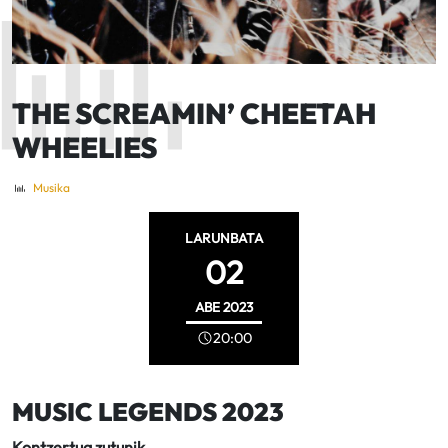
THE SCREAMIN’ CHEETAH
WHEELIES
Musika
LARUNBATA
02
ABE
2023
20:00
MUSIC LEGENDS 2023
Kontzertua zutunik