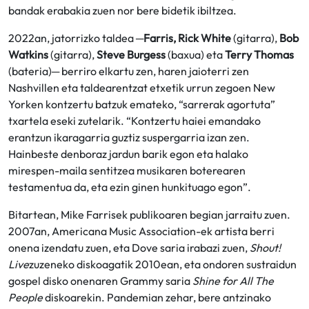
bandak erabakia zuen nor bere bidetik ibiltzea.
2022an, jatorrizko taldea ─
Farris, Rick White
(gitarra),
Bob
Watkins
(gitarra),
Steve Burgess
(baxua) eta
Terry Thomas
(bateria)─ berriro elkartu zen, haren jaioterri zen
Nashvillen eta taldearentzat etxetik urrun zegoen New
Yorken kontzertu batzuk emateko, “sarrerak agortuta”
txartela eseki zutelarik. “Kontzertu haiei emandako
erantzun ikaragarria guztiz suspergarria izan zen.
Hainbeste denboraz jardun barik egon eta halako
mirespen-maila sentitzea musikaren boterearen
testamentua da, eta ezin ginen hunkituago egon”.
Bitartean, Mike Farrisek publikoaren begian jarraitu zuen.
2007an, Americana Music Association-ek artista berri
onena izendatu zuen, eta Dove saria irabazi zuen,
Shout!
Live
zuzeneko diskoagatik 2010ean, eta ondoren sustraidun
gospel disko onenaren Grammy saria
Shine for All The
People
diskoarekin. Pandemian zehar, bere antzinako