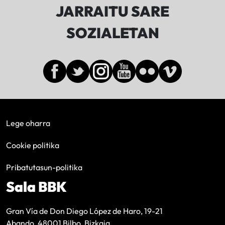
JARRAITU SARE
SOZIALETAN
Lege oharra
Cookie politika
Pribatutasun-politika
Sala BBK
Gran Vía de Don Diego López de Haro, 19-21
Abando, 48001 Bilbo, Bizkaia