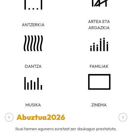
ARTEA ETA
ANTZERKIA
ARGAZKIA
DANTZA
FAMILIAK
MUSIKA
ZINEMA
Abuztua
2026
Ikusi hemen egunero zuretzat zer daukagun prestatuta.