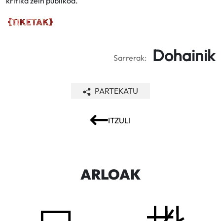
kritika zein publikoa.
Dohainik
Sarrerak:
PARTEKATU
ITZULI
ARLOAK