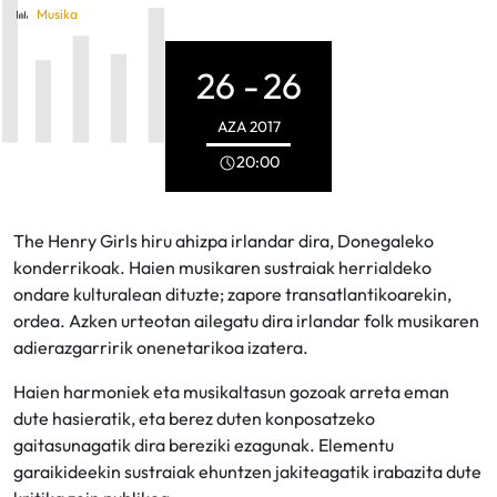
Musika
26 -
26
AZA
2017
20:00
The Henry Girls hiru ahizpa irlandar dira, Donegaleko
konderrikoak. Haien musikaren sustraiak herrialdeko
ondare kulturalean dituzte; zapore transatlantikoarekin,
ordea. Azken urteotan ailegatu dira irlandar folk musikaren
adierazgarririk onenetarikoa izatera.
Haien harmoniek eta musikaltasun gozoak arreta eman
dute hasieratik, eta berez duten konposatzeko
gaitasunagatik dira bereziki ezagunak. Elementu
garaikideekin sustraiak ehuntzen jakiteagatik irabazita dute