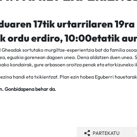
uaren 17tik urtarrilaren 19ra
k ordu erdiro, 10:00etatik au
Gheadak sortutako murgiltze-esperientzia bat da familia osoar
idea, eguzkia gorenean dagoen unea. Dena aldatzen duen unea. 
nako kondairak, gure arbasoen oroitza penak eta etorkizuneko i
ezina handi eta txikientzat. Plan ezin hobea Eguberri hauetarak
n. Gonbidapena behar da.
PARTEKATU