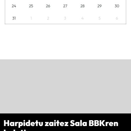
24
25
26
27
28
29
30
31
1
2
3
4
5
6
Harpidetu zaitez Sala BBKren