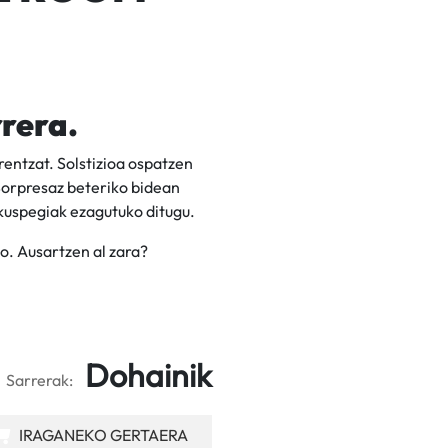
rrera.
entzat. Solstizioa ospatzen
Sorpresaz beteriko bidean
kuspegiak ezagutuko ditugu.
o. Ausartzen al zara?
Dohainik
Sarrerak:
IRAGANEKO GERTAERA