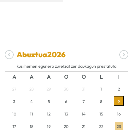
Abuztua
2026
Ikusi hemen egunero zuretzat zer daukagun prestatuta.
A
A
A
O
O
L
I
27
28
29
30
31
1
2
3
4
5
6
7
8
9
10
11
12
13
14
15
16
17
18
19
20
21
22
23