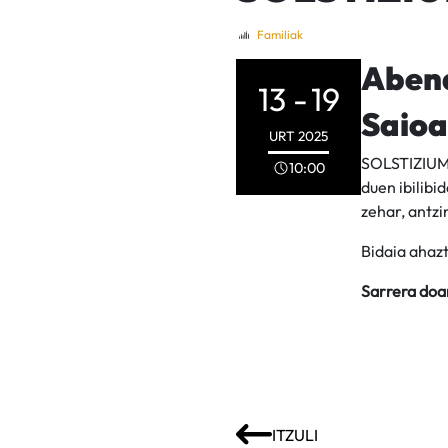
Familiak
Abend
13 -
19
Saioa
URT
2025
SOLSTIZIUM 
10:00
duen ibilib
zehar, antzi
Bidaia ahazt
Sarrera doa
ITZULI