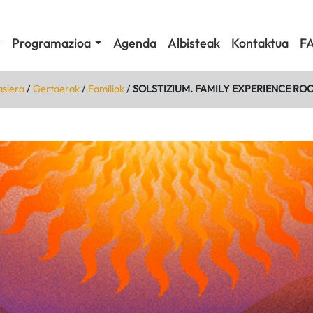
Programazioa
Agenda
Albisteak
Kontaktua
F
siera
/
Gertaerak
/
Familiak
/
SOLSTIZIUM. FAMILY EXPERIENCE RO