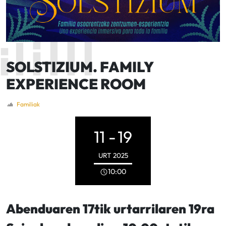
SOLSTIZIUM. FAMILY
EXPERIENCE ROOM
Familiak
11 -
19
URT
2025
10:00
Abenduaren 17tik urtarrilaren 19ra