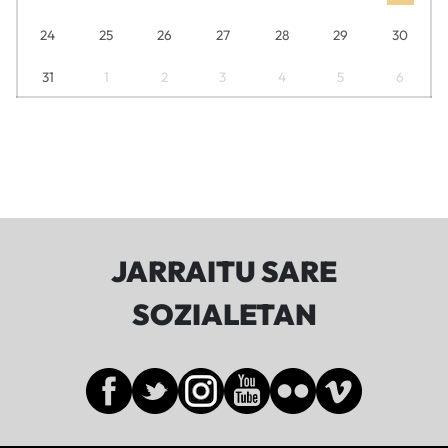
24
25
26
27
28
29
30
31
1
2
3
4
5
6
JARRAITU SARE
SOZIALETAN