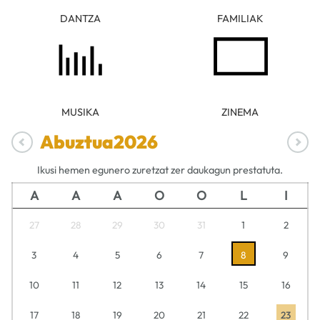
DANTZA
FAMILIAK
MUSIKA
ZINEMA
Abuztua
2026
Ikusi hemen egunero zuretzat zer daukagun prestatuta.
A
A
A
O
O
L
I
27
28
29
30
31
1
2
3
4
5
6
7
8
9
10
11
12
13
14
15
16
17
18
19
20
21
22
23