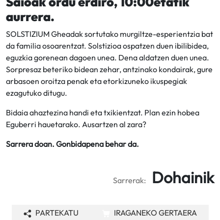
Saioak ordu erdiro, 10:00etatik
aurrera.
SOLSTIZIUM Gheadak sortutako murgiltze-esperientzia bat
da familia osoarentzat. Solstizioa ospatzen duen ibilibidea,
eguzkia gorenean dagoen unea. Dena aldatzen duen unea.
Sorpresaz beteriko bidean zehar, antzinako kondairak, gure
arbasoen oroitza penak eta etorkizuneko ikuspegiak
ezagutuko ditugu.
Bidaia ahaztezina handi eta txikientzat. Plan ezin hobea
Eguberri hauetarako. Ausartzen al zara?
Sarrera doan. Gonbidapena behar da.
Dohainik
Sarrerak:
PARTEKATU
IRAGANEKO GERTAERA