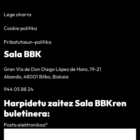
Lege oharra
Cookie politika
Pribatutasun-politika
Sala BBK
Gran Vía de Don Diego López de Haro, 19-21
Abando, 48001 Bilbo, Bizkaia
944 05 88 24
Harpidetu zaitez Sala BBKren
buletinera:
Posta elektronikoa
*