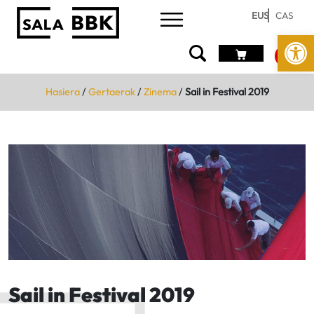
EUS
CAS
Open
Hasiera
/
Gertaerak
/
Zinema
/
Sail in Festival 2019
Sail in Festival 2019