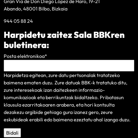
Gran Vía de Don Diego López de Haro, 19-21
Abando, 48001 Bilbo, Bizkaia
944 05 88 24
Harpidetu zaitez Sala BBKren
buletinera:
Posta elektronikoa
*
Harpidetza egitean, zure datu pertsonalak tratatzeko
baimena ematen duzu. Zure datuak BBK-k tratatuko ditu,
zure interesekoak izan daitezkeen informazio-
komunikazioak eta berrikuntzak bidaltzeko.
Pribatasun
klausula
ezarritakoaren arabera, eta hori kontsulta
dezakezu argibide gehiago gura izanez gero, zeure
eskubideak erabili edo baimena ezeztatu ahal izango duzu.