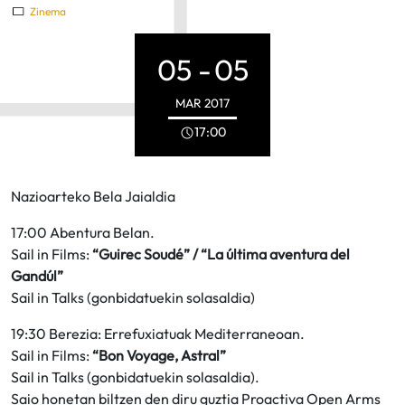
Zinema
05 -
05
MAR
2017
17:00
Nazioarteko Bela Jaialdia
17:00 Abentura Belan.
Sail in Films:
“Guirec Soudé” / “La última aventura del
Gandúl”
Sail in Talks (gonbidatuekin solasaldia)
19:30 Berezia: Errefuxiatuak Mediterraneoan.
Sail in Films:
“Bon Voyage, Astral”
Sail in Talks (gonbidatuekin solasaldia).
Saio honetan biltzen den diru guztia Proactiva Open Arms