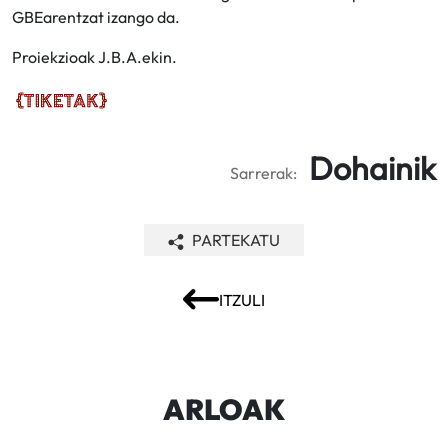
GBEarentzat izango da.
Proiekzioak J.B.A.ekin.
Dohainik
Sarrerak:
PARTEKATU
ITZULI
ARLOAK