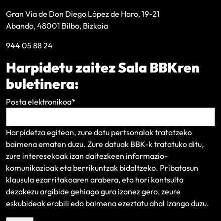
Gran Vía de Don Diego López de Haro, 19-21
Abando, 48001 Bilbo, Bizkaia
944 05 88 24
Harpidetu zaitez Sala BBKren
buletinera:
Posta elektronikoa
*
Harpidetza egitean, zure datu pertsonalak tratatzeko
baimena ematen duzu. Zure datuak BBK-k tratatuko ditu,
zure interesekoak izan daitezkeen informazio-
komunikazioak eta berrikuntzak bidaltzeko.
Pribatasun
klausula
ezarritakoaren arabera, eta hori kontsulta
dezakezu argibide gehiago gura izanez gero, zeure
eskubideak erabili edo baimena ezeztatu ahal izango duzu.