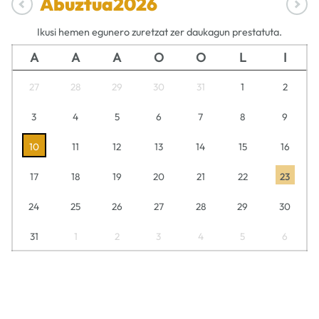
Abuztua
2026
Ikusi hemen egunero zuretzat zer daukagun prestatuta.
A
A
A
O
O
L
I
27
28
29
30
31
1
2
3
4
5
6
7
8
9
10
11
12
13
14
15
16
17
18
19
20
21
22
23
24
25
26
27
28
29
30
31
1
2
3
4
5
6