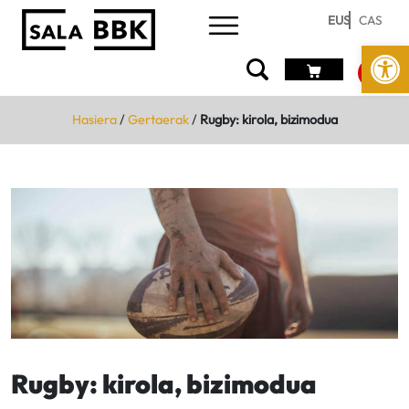
EUS
CAS
Open
Hasiera
/
Gertaerak
/
Rugby: kirola, bizimodua
Rugby: kirola, bizimodua