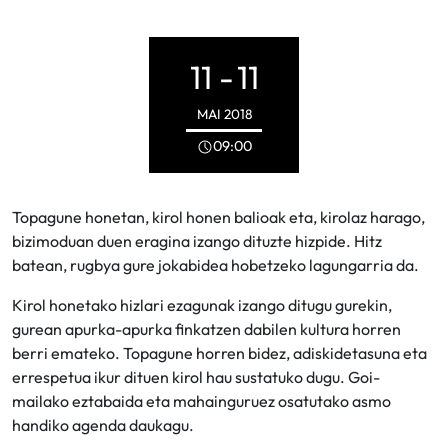
11 -
11
MAI
2018
09:00
Topagune honetan, kirol honen balioak eta, kirolaz harago,
bizimoduan duen eragina izango dituzte hizpide. Hitz
batean, rugbya gure jokabidea hobetzeko lagungarria da.
Kirol honetako hizlari ezagunak izango ditugu gurekin,
gurean apurka-apurka finkatzen dabilen kultura horren
berri emateko. Topagune horren bidez, adiskidetasuna eta
errespetua ikur dituen kirol hau sustatuko dugu. Goi-
mailako eztabaida eta mahainguruez osatutako asmo
handiko agenda daukagu.