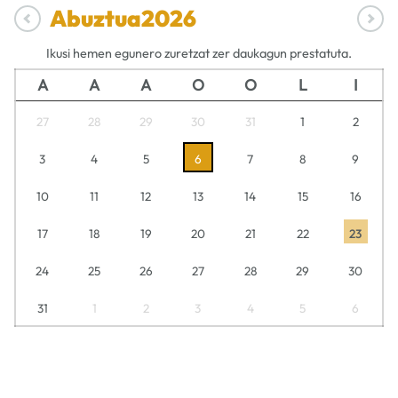
Abuztua
2026
Ikusi hemen egunero zuretzat zer daukagun prestatuta.
A
A
A
O
O
L
I
27
28
29
30
31
1
2
3
4
5
6
7
8
9
10
11
12
13
14
15
16
17
18
19
20
21
22
23
24
25
26
27
28
29
30
31
1
2
3
4
5
6