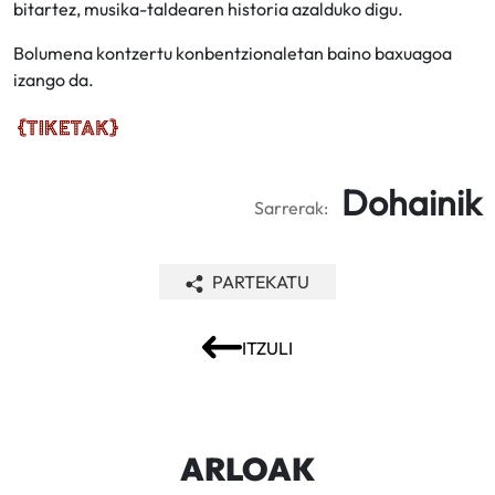
bitartez, musika-taldearen historia azalduko digu.
Bolumena kontzertu konbentzionaletan baino baxuagoa
izango da.
Dohainik
Sarrerak:
PARTEKATU
ITZULI
ARLOAK