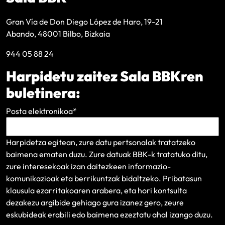
Gran Vía de Don Diego López de Haro, 19-21
Abando, 48001 Bilbo, Bizkaia
944 05 88 24
Harpidetu zaitez Sala BBKren
buletinera:
Posta elektronikoa
*
Harpidetza egitean, zure datu pertsonalak tratatzeko
baimena ematen duzu. Zure datuak BBK-k tratatuko ditu,
zure interesekoak izan daitezkeen informazio-
komunikazioak eta berrikuntzak bidaltzeko.
Pribatasun
klausula
ezarritakoaren arabera, eta hori kontsulta
dezakezu argibide gehiago gura izanez gero, zeure
eskubideak erabili edo baimena ezeztatu ahal izango duzu.