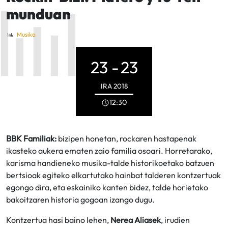
munduan
Musika
23 -
23
IRA
2018
12:30
BBK Familiak:
bizipen honetan, rockaren hastapenak
ikasteko aukera ematen zaio familia osoari. Horretarako,
karisma handieneko musika-talde historikoetako batzuen
bertsioak egiteko elkartutako hainbat talderen kontzertuak
egongo dira, eta eskainiko kanten bidez, talde horietako
bakoitzaren historia gogoan izango dugu.
Kontzertua hasi baino lehen,
Nerea Aliasek
, irudien