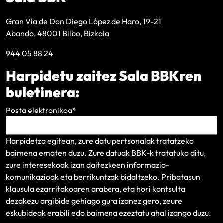
Gran Vía de Don Diego López de Haro, 19-21
Abando, 48001 Bilbo, Bizkaia
944 05 88 24
Harpidetu zaitez Sala BBKren
buletinera:
Posta elektronikoa
*
Harpidetza egitean, zure datu pertsonalak tratatzeko
baimena ematen duzu. Zure datuak BBK-k tratatuko ditu,
zure interesekoak izan daitezkeen informazio-
komunikazioak eta berrikuntzak bidaltzeko.
Pribatasun
klausula
ezarritakoaren arabera, eta hori kontsulta
dezakezu argibide gehiago gura izanez gero, zeure
eskubideak erabili edo baimena ezeztatu ahal izango duzu.