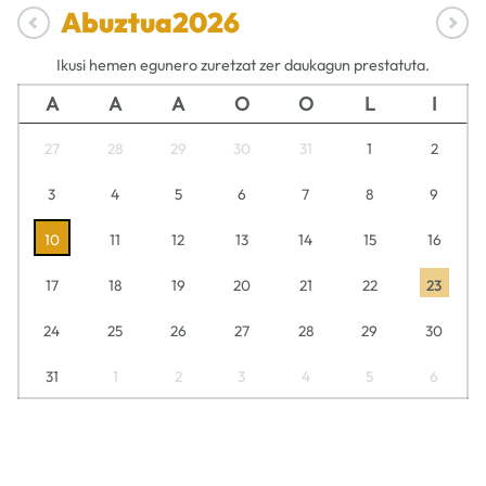
Abuztua
2026
Ikusi hemen egunero zuretzat zer daukagun prestatuta.
A
A
A
O
O
L
I
27
28
29
30
31
1
2
3
4
5
6
7
8
9
10
11
12
13
14
15
16
17
18
19
20
21
22
23
24
25
26
27
28
29
30
31
1
2
3
4
5
6