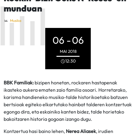
munduan
Musika
06 -
06
MAI
2018
12:30
BBK Familiak:
bizipen honetan, rockaren hastapenak
ikasteko aukera ematen zaio familia osoari. Horretarako,
karisma handieneko musika-talde historikoetako batzuen
bertsioak egiteko elkartutako hainbat talderen kontzertuak
egongo dira, eta eskainiko kanten bidez, talde horietako
bakoitzaren historia gogoan izango dugu.
Kontzertua hasi baino lehen,
Nerea Aliasek
, irudien