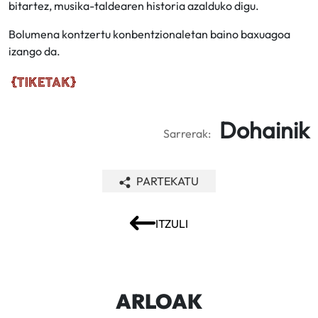
bitartez, musika-taldearen historia azalduko digu.
Bolumena kontzertu konbentzionaletan baino baxuagoa
izango da.
Dohainik
Sarrerak:
PARTEKATU
ITZULI
ARLOAK