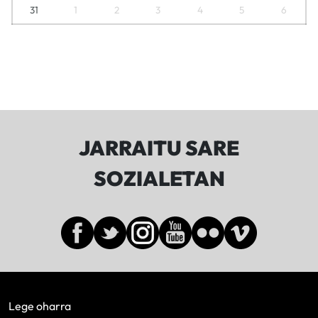
31
1
2
3
4
5
6
JARRAITU SARE
SOZIALETAN
Lege oharra