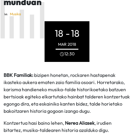
munduan
Musika
18 -
18
MAR
2018
12:30
BBK Familiak:
bizipen honetan, rockaren hastapenak
ikasteko aukera ematen zaio familia osoari. Horretarako,
karisma handieneko musika-talde historikoetako batzuen
bertsioak egiteko elkartutako hainbat talderen kontzertuak
egongo dira, eta eskainiko kanten bidez, talde horietako
bakoitzaren historia gogoan izango dugu.
Kontzertua hasi baino lehen,
Nerea Aliasek
, irudien
bitartez, musika-taldearen historia azalduko digu.