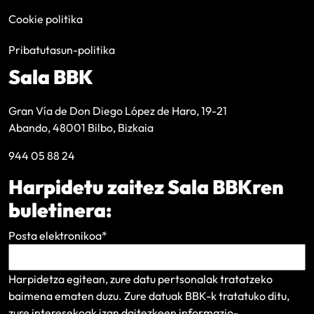
Cookie politika
Pribatutasun-politika
Sala BBK
Gran Vía de Don Diego López de Haro, 19-21
Abando, 48001 Bilbo, Bizkaia
944 05 88 24
Harpidetu zaitez Sala BBKren
buletinera:
Posta elektronikoa
*
Harpidetza egitean, zure datu pertsonalak tratatzeko
baimena ematen duzu. Zure datuak BBK-k tratatuko ditu,
zure interesekoak izan daitezkeen informazio-