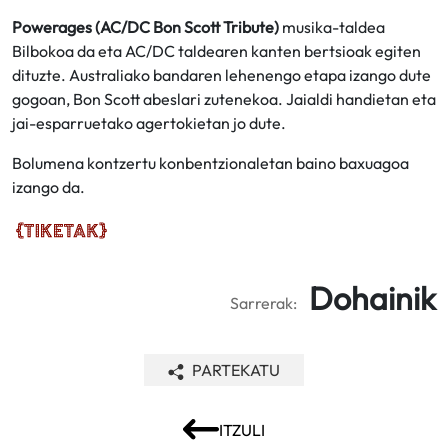
Powerages (AC/DC Bon Scott Tribute)
musika-taldea
Bilbokoa da eta AC/DC taldearen kanten bertsioak egiten
dituzte. Australiako bandaren lehenengo etapa izango dute
gogoan, Bon Scott abeslari zutenekoa. Jaialdi handietan eta
jai-esparruetako agertokietan jo dute.
Bolumena kontzertu konbentzionaletan baino baxuagoa
izango da.
Dohainik
Sarrerak:
PARTEKATU
ITZULI