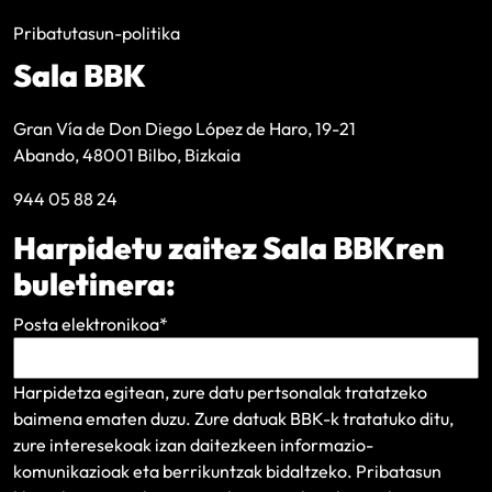
Pribatutasun-politika
Sala BBK
Gran Vía de Don Diego López de Haro, 19-21
Abando, 48001 Bilbo, Bizkaia
944 05 88 24
Harpidetu zaitez Sala BBKren
buletinera:
Posta elektronikoa
*
Harpidetza egitean, zure datu pertsonalak tratatzeko
baimena ematen duzu. Zure datuak BBK-k tratatuko ditu,
zure interesekoak izan daitezkeen informazio-
komunikazioak eta berrikuntzak bidaltzeko.
Pribatasun