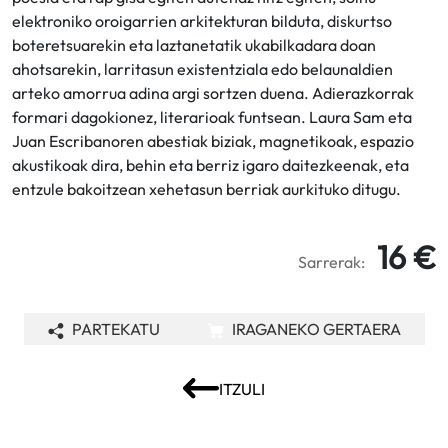
elektroniko oroigarrien arkitekturan bilduta, diskurtso
boteretsuarekin eta laztanetatik ukabilkadara doan
ahotsarekin, larritasun existentziala edo belaunaldien
arteko amorrua adina argi sortzen duena. Adierazkorrak
formari dagokionez, literarioak funtsean. Laura Sam eta
Juan Escribanoren abestiak biziak, magnetikoak, espazio
akustikoak dira, behin eta berriz igaro daitezkeenak, eta
entzule bakoitzean xehetasun berriak aurkituko ditugu.
16 €
Sarrerak:
PARTEKATU
IRAGANEKO GERTAERA
ITZULI