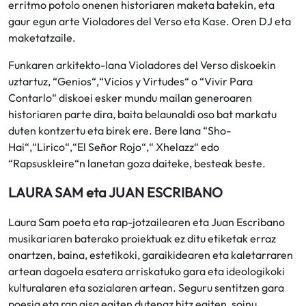
erritmo potolo onenen historiaren maketa batekin, eta
gaur egun arte Violadores del Verso eta Kase. Oren DJ eta
maketatzaile.
Funkaren arkitekto-lana Violadores del Verso diskoekin
uztartuz, “Genios“,“Vicios y Virtudes“ o “Vivir Para
Contarlo“ diskoei esker mundu mailan generoaren
historiaren parte dira, baita belaunaldi oso bat markatu
duten kontzertu eta birek ere. Bere lana “Sho-
Hai“,“Lirico“,“El Señor Rojo“,“ Xhelazz“ edo
“Rapsuskleire“n lanetan goza daiteke, besteak beste.
LAURA SAM eta JUAN ESCRIBANO
Laura Sam poeta eta rap-jotzailearen eta Juan Escribano
musikariaren baterako proiektuak ez ditu etiketak erraz
onartzen, baina, estetikoki, garaikidearen eta kaletarraren
artean dagoela esatera arriskatuko gara eta ideologikoki
kulturalaren eta sozialaren artean. Seguru sentitzen gara
poesia eta rap gisa egiten dutenaz hitz egiten, soinu