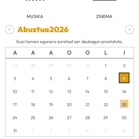
MUSIKA
ZINEMA
Abuztua
2026
Ikusi hemen egunero zuretzat zer daukagun prestatuta.
A
A
A
O
O
L
I
27
28
29
30
31
1
2
3
4
5
6
7
8
9
10
11
12
13
14
15
16
17
18
19
20
21
22
23
24
25
26
27
28
29
30
31
1
2
3
4
5
6