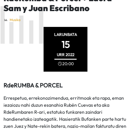
Sam y Juan Escribano
Musika
LARUNBATA
15
URR
2022
20:00
RdeRUMBA & PORCEL
Errespetua, errekonozimendua, erritmoak eta rapa, eman
iezaiozu nahi duzun esanahia Rubén Cuevas eta aka
RdeRumbaren R-ari, estatuko funkaren zaindari
handienetako izateagatik. Hasieratik Bufanken parte hartu
zuen Juez y Nate-rekin batera, nazio-mailan fakturatu diren