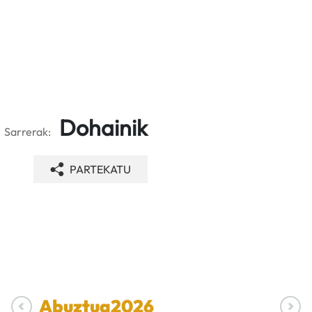
Dohainik
Sarrerak:
PARTEKATU
Abuztua
2026