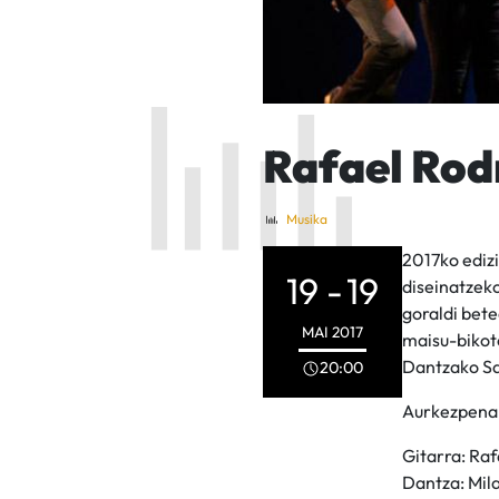
Rafael Rod
Musika
2017ko edizi
19 -
19
diseinatzeko
goraldi bete
MAI
2017
maisu-bikote
Dantzako Sa
20:00
Aurkezpena:
Gitarra: Ra
Dantza: Mil