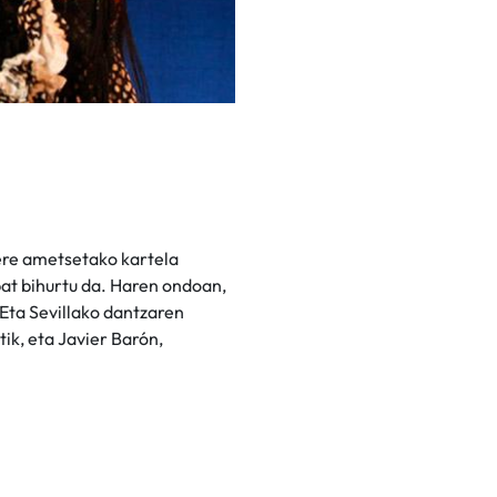
bere ametsetako kartela
bat bihurtu da. Haren ondoan,
Eta Sevillako dantzaren
ik, eta Javier Barón,