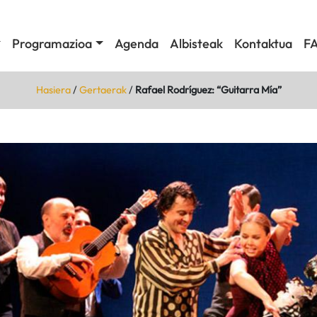
Programazioa
Agenda
Albisteak
Kontaktua
F
Hasiera
/
Gertaerak
/
Rafael Rodríguez: “Guitarra Mía”