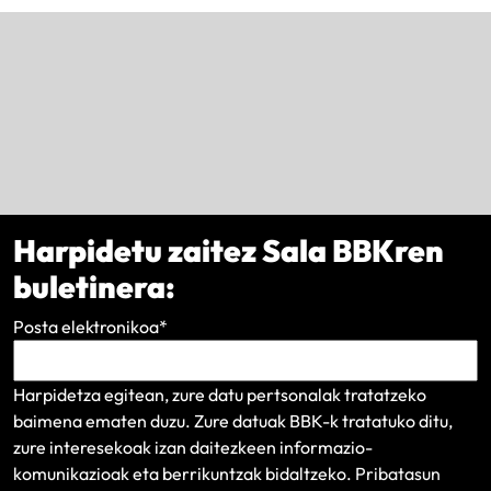
Harpidetu zaitez Sala BBKren
buletinera:
Posta elektronikoa
*
Harpidetza egitean, zure datu pertsonalak tratatzeko
baimena ematen duzu. Zure datuak BBK-k tratatuko ditu,
zure interesekoak izan daitezkeen informazio-
komunikazioak eta berrikuntzak bidaltzeko.
Pribatasun