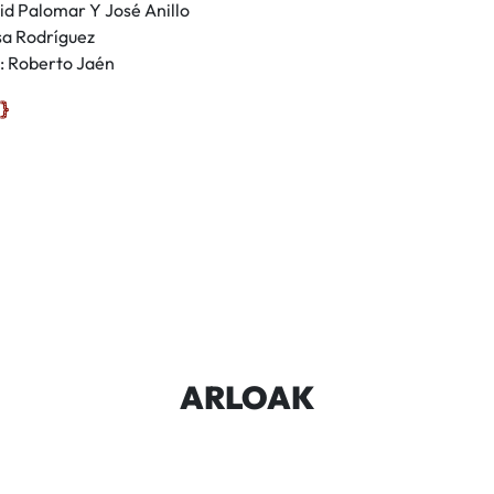
id Palomar Y José Anillo
sa Rodríguez
: Roberto Jaén
ARLOAK