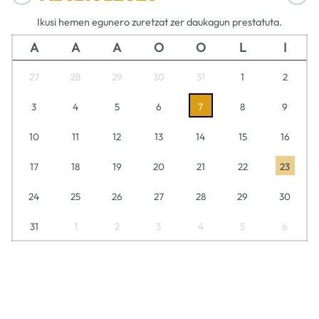
Ikusi hemen egunero zuretzat zer daukagun prestatuta.
A
A
A
O
O
L
I
27
28
29
30
31
1
2
3
4
5
6
7
8
9
10
11
12
13
14
15
16
17
18
19
20
21
22
23
24
25
26
27
28
29
30
31
1
2
3
4
5
6