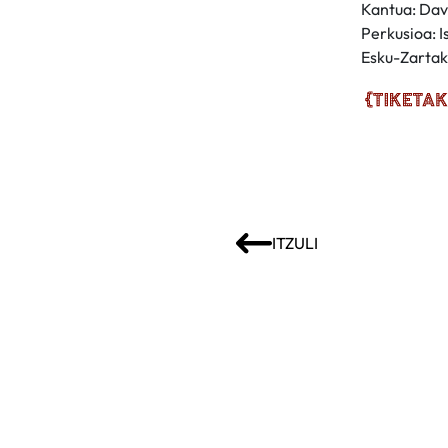
Kantua: Dav
Perkusioa: I
Esku-Zartak
ITZULI