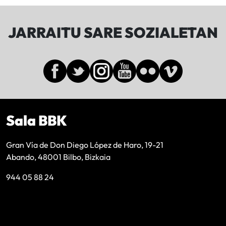
JARRAITU SARE SOZIALETAN
Sala BBK
Gran Vía de Don Diego López de Haro, 19-21
Abando, 48001 Bilbo, Bizkaia
944 05 88 24