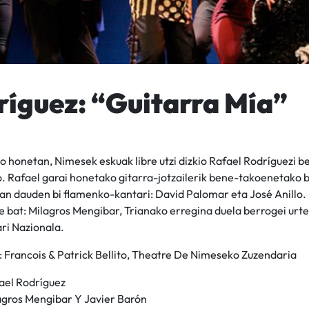
ríguez: “Guitarra Mía”
o honetan, Nimesek eskuak libre utzi dizkio Rafael Rodríguezi 
. Rafael garai honetako gitarra-jotzailerik bene-takoenetako 
an dauden bi flamenko-kantari: David Palomar eta José Anillo. 
 bat: Milagros Mengibar, Trianako erregina duela berrogei urtet
ri Nazionala.
 Francois & Patrick Bellito, Theatre De Nimeseko Zuzendaria
fael Rodríguez
agros Mengibar Y Javier Barón