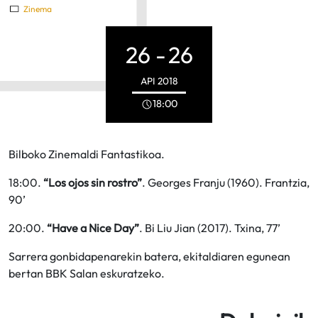
Zinema
26 -
26
API
2018
18:00
Bilboko Zinemaldi Fantastikoa.
18:00.
“Los ojos sin rostro”
. Georges Franju (1960). Frantzia,
90’
20:00.
“Have a Nice Day”
. Bi Liu Jian (2017). Txina, 77’
Sarrera gonbidapenarekin batera, ekitaldiaren egunean
bertan BBK Salan eskuratzeko.