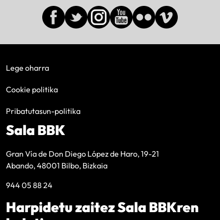
Lege oharra
Cookie politika
Pribatutasun-politika
Sala BBK
Gran Vía de Don Diego López de Haro, 19-21
Abando, 48001 Bilbo, Bizkaia
944 05 88 24
Harpidetu zaitez Sala BBKren