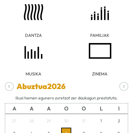
DANTZA
FAMILIAK
MUSIKA
ZINEMA
Abuztua
2026
Ikusi hemen egunero zuretzat zer daukagun prestatuta.
A
A
A
O
O
L
I
27
28
29
30
31
1
2