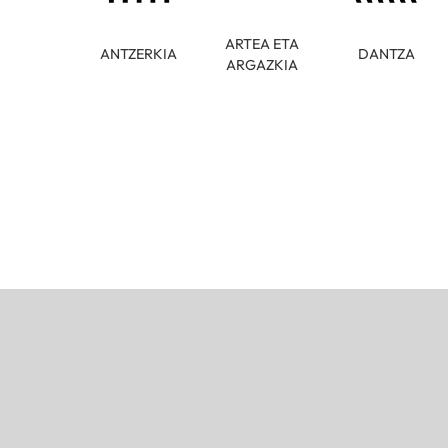
ARTEA ETA
ANTZERKIA
DANTZA
ARGAZKIA