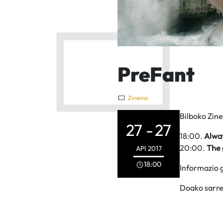
PreFant
Zinema
Bilboko Zin
27 -
27
18:00.
Alway
20:00.
The g
API
2017
18:00
Informazio 
Doako sarre