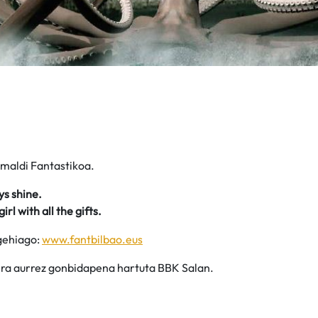
emaldi Fantastikoa.
s shine.
irl with all the gifts.
gehiago:
www.fantbilbao.eus
ra aurrez gonbidapena hartuta BBK Salan.