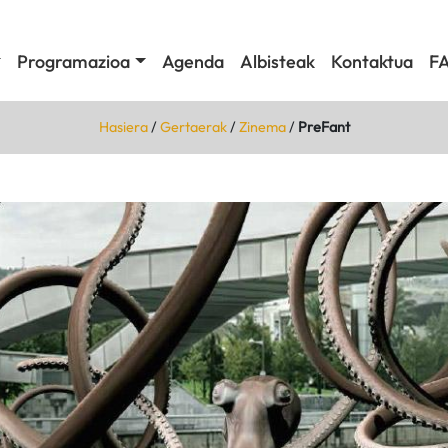
Programazioa
Agenda
Albisteak
Kontaktua
F
Hasiera
/
Gertaerak
/
Zinema
/
PreFant