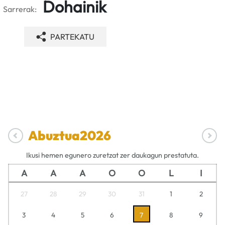
Dohainik
Sarrerak:
PARTEKATU
Abuztua
2026
Ikusi hemen egunero zuretzat zer daukagun prestatuta.
A
A
A
O
O
L
I
27
28
29
30
31
1
2
3
4
5
6
7
8
9