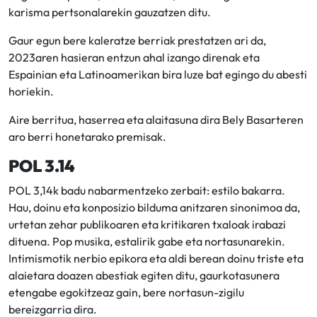
karisma pertsonalarekin gauzatzen ditu.
Gaur egun bere kaleratze berriak prestatzen ari da,
2023aren hasieran entzun ahal izango direnak eta
Espainian eta Latinoamerikan bira luze bat egingo du abesti
horiekin.
Aire berritua, haserrea eta alaitasuna dira Bely Basarteren
aro berri honetarako premisak.
POL 3.14
POL 3,14k badu nabarmentzeko zerbait: estilo bakarra.
Hau, doinu eta konposizio bilduma anitzaren sinonimoa da,
urtetan zehar publikoaren eta kritikaren txaloak irabazi
dituena. Pop musika, estalirik gabe eta nortasunarekin.
Intimismotik nerbio epikora eta aldi berean doinu triste eta
alaietara doazen abestiak egiten ditu, gaurkotasunera
etengabe egokitzeaz gain, bere nortasun-zigilu
bereizgarria dira.