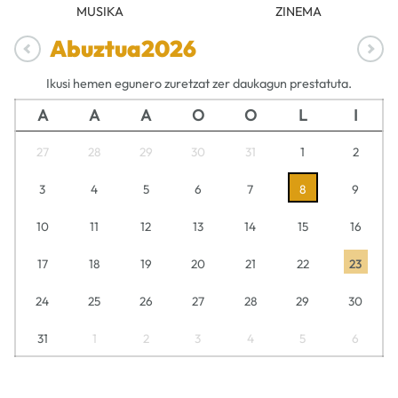
MUSIKA
ZINEMA
Abuztua
2026
Ikusi hemen egunero zuretzat zer daukagun prestatuta.
A
A
A
O
O
L
I
27
28
29
30
31
1
2
3
4
5
6
7
8
9
10
11
12
13
14
15
16
17
18
19
20
21
22
23
24
25
26
27
28
29
30
31
1
2
3
4
5
6