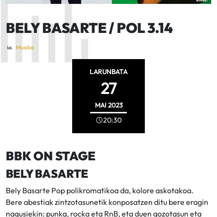
BELY BASARTE / POL 3.14
Musika
LARUNBATA
27
MAI
2023
20:30
BBK ON STAGE
BELY BASARTE
Bely Basarte Pop polikromatikoa da, kolore askotakoa.
Bere abestiak zintzotasunetik konposatzen ditu bere eragin
nagusiekin: punka, rocka eta RnB, eta duen gozotasun eta