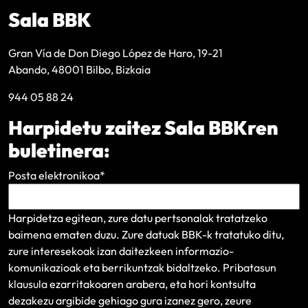
Sala BBK
Gran Vía de Don Diego López de Haro, 19-21
Abando, 48001 Bilbo, Bizkaia
944 05 88 24
Harpidetu zaitez Sala BBKren
buletinera:
Posta elektronikoa
*
Harpidetza egitean, zure datu pertsonalak tratatzeko
baimena ematen duzu. Zure datuak BBK-k tratatuko ditu,
zure interesekoak izan daitezkeen informazio-
komunikazioak eta berrikuntzak bidaltzeko.
Pribatasun
klausula
ezarritakoaren arabera, eta hori kontsulta
dezakezu argibide gehiago gura izanez gero, zeure