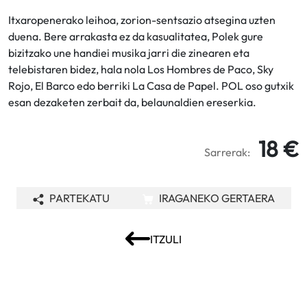
Itxaropenerako leihoa, zorion-sentsazio atsegina uzten
duena. Bere arrakasta ez da kasualitatea, Polek gure
bizitzako une handiei musika jarri die zinearen eta
telebistaren bidez, hala nola Los Hombres de Paco, Sky
Rojo, El Barco edo berriki La Casa de Papel. POL oso gutxik
esan dezaketen zerbait da, belaunaldien ereserkia.
18 €
Sarrerak:
PARTEKATU
IRAGANEKO GERTAERA
ITZULI