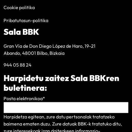
Cookie politika
Pribatutasun-politika
Sala BBK
Gran Vía de Don Diego López de Haro, 19-21
Abando, 48001 Bilbo, Bizkaia
944 05 88 24
Harpidetu zaitez Sala BBKren
buletinera:
Posta elektronikoa
*
Harpidetza egitean, zure datu pertsonalak tratatzeko
baimena ematen duzu. Zure datuak BBK-k tratatuko ditu,
zure interesekoak izan daitezkeen informazio-