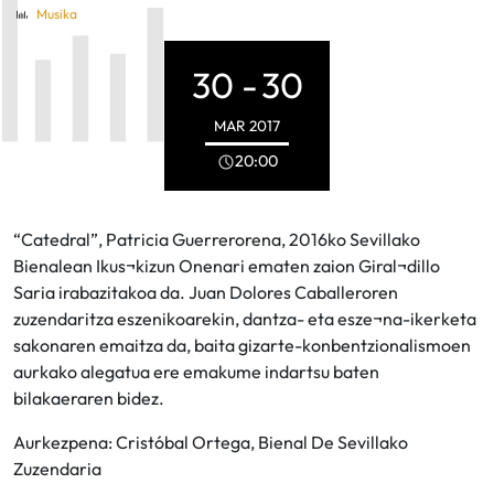
Musika
30 -
30
MAR
2017
20:00
“Catedral”, Patricia Guerrerorena, 2016ko Sevillako
Bienalean Ikus¬kizun Onenari ematen zaion Giral¬dillo
Saria irabazitakoa da. Juan Dolores Caballeroren
zuzendaritza eszenikoarekin, dantza- eta esze¬na-ikerketa
sakonaren emaitza da, baita gizarte-konbentzionalismoen
aurkako alegatua ere emakume indartsu baten
bilakaeraren bidez.
Aurkezpena: Cristóbal Ortega, Bienal De Sevillako
Zuzendaria