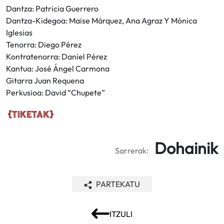
Dantza: Patricia Guerrero
Dantza-Kidegoa: Maise Márquez, Ana Agraz Y Mónica
Iglesias
Tenorra: Diego Pérez
Kontratenorra: Daniel Pérez
Kantua: José Ángel Carmona
Gitarra Juan Requena
Perkusioa: David “Chupete”
Dohainik
Sarrerak:
PARTEKATU
ITZULI