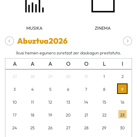
MUSIKA
ZINEMA
Abuztua
2026
Ikusi hemen egunero zuretzat zer daukagun prestatuta.
A
A
A
O
O
L
I
27
28
29
30
31
1
2
3
4
5
6
7
8
9
10
11
12
13
14
15
16
17
18
19
20
21
22
23
24
25
26
27
28
29
30