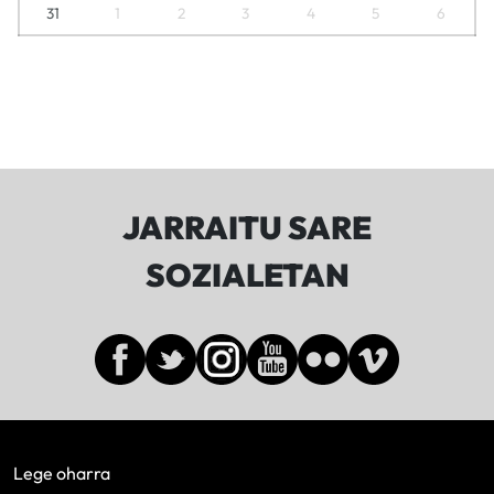
31
1
2
3
4
5
6
JARRAITU SARE
SOZIALETAN
Lege oharra