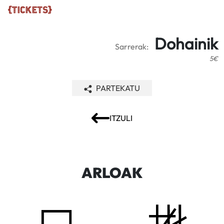
Dohainik
Sarrerak:
5€
PARTEKATU
ITZULI
ARLOAK