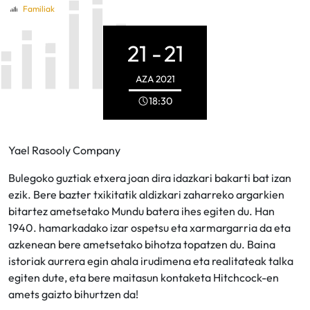
Familiak
21 -
21
AZA
2021
18:30
Yael Rasooly Company
Bulegoko guztiak etxera joan dira idazkari bakarti bat izan
ezik. Bere bazter txikitatik aldizkari zaharreko argarkien
bitartez ametsetako Mundu batera ihes egiten du. Han
1940. hamarkadako izar ospetsu eta xarmargarria da eta
azkenean bere ametsetako bihotza topatzen du. Baina
istoriak aurrera egin ahala irudimena eta realitateak talka
egiten dute, eta bere maitasun kontaketa Hitchcock-en
amets gaizto bihurtzen da!