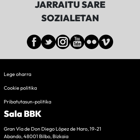
JARRAITU SARE
SOZIALETAN
Lege oharra
Cookie politika
Pribatutasun-politika
Sala BBK
Gran Vía de Don Diego López de Haro, 19-21
Abando, 48001 Bilbo, Bizkaia