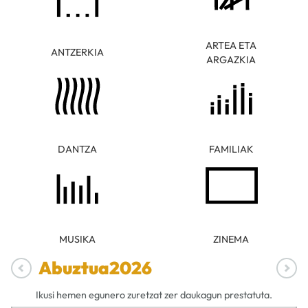
ARTEA ETA
ANTZERKIA
ARGAZKIA
DANTZA
FAMILIAK
MUSIKA
ZINEMA
Abuztua
2026
Ikusi hemen egunero zuretzat zer daukagun prestatuta.