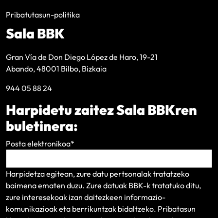
Pribatutasun-politika
Sala BBK
Gran Vía de Don Diego López de Haro, 19-21
Abando, 48001 Bilbo, Bizkaia
944 05 88 24
Harpidetu zaitez Sala BBKren
buletinera:
Posta elektronikoa
*
Harpidetza egitean, zure datu pertsonalak tratatzeko
baimena ematen duzu. Zure datuak BBK-k tratatuko ditu,
zure interesekoak izan daitezkeen informazio-
komunikazioak eta berrikuntzak bidaltzeko.
Pribatasun