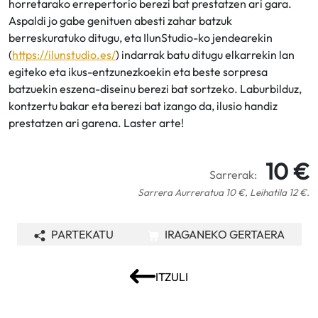
horretarako errepertorio berezi bat prestatzen ari gara.
Aspaldi jo gabe genituen abesti zahar batzuk
berreskuratuko ditugu, eta IlunStudio-ko jendearekin
(
https://ilunstudio.es/
) indarrak batu ditugu elkarrekin lan
egiteko eta ikus-entzunezkoekin eta beste sorpresa
batzuekin eszena-diseinu berezi bat sortzeko. Laburbilduz,
kontzertu bakar eta berezi bat izango da, ilusio handiz
prestatzen ari garena. Laster arte!
10 €
Sarrerak:
Sarrera Aurreratua 10 €, Leihatila 12 €.
PARTEKATU
IRAGANEKO GERTAERA
ITZULI