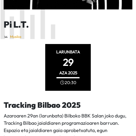
Pi L.T.
Musika
LARUNBATA
29
AZA
2025
20:30
Tracking Bilbao 2025
Azaroaren 29an (larunbata) Bilboko BBK Salan joko dugu,
Tracking Bilbao jaialdiaren programazioaren barruan.
Espazio eta jaialdiaren gaia aprobetxatuta, egun