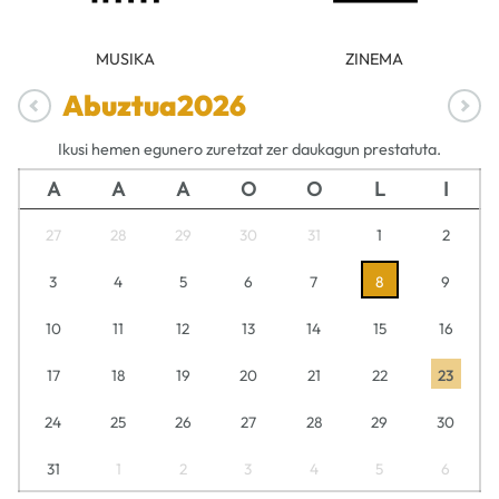
MUSIKA
ZINEMA
Abuztua
2026
Ikusi hemen egunero zuretzat zer daukagun prestatuta.
A
A
A
O
O
L
I
27
28
29
30
31
1
2
3
4
5
6
7
8
9
10
11
12
13
14
15
16
17
18
19
20
21
22
23
24
25
26
27
28
29
30
31
1
2
3
4
5
6