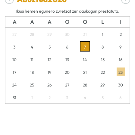
Ikusi hemen egunero zuretzat zer daukagun prestatuta.
A
A
A
O
O
L
I
27
28
29
30
31
1
2
3
4
5
6
7
8
9
10
11
12
13
14
15
16
17
18
19
20
21
22
23
24
25
26
27
28
29
30
31
1
2
3
4
5
6