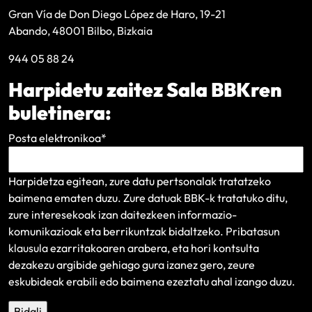
Gran Vía de Don Diego López de Haro, 19-21
Abando, 48001 Bilbo, Bizkaia
944 05 88 24
Harpidetu zaitez Sala BBKren
buletinera:
Posta elektronikoa
*
Harpidetza egitean, zure datu pertsonalak tratatzeko
baimena ematen duzu. Zure datuak BBK-k tratatuko ditu,
zure interesekoak izan daitezkeen informazio-
komunikazioak eta berrikuntzak bidaltzeko.
Pribatasun
klausula
ezarritakoaren arabera, eta hori kontsulta
dezakezu argibide gehiago gura izanez gero, zeure
eskubideak erabili edo baimena ezeztatu ahal izango duzu.