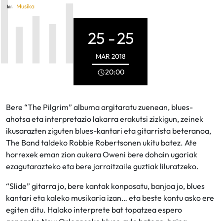
Musika
25 -
25
MAR
2018
20:00
Bere “The Pilgrim” albuma argitaratu zuenean, blues-
ahotsa eta interpretazio lakarra erakutsi zizkigun, zeinek
ikusarazten ziguten blues-kantari eta gitarrista beteranoa,
The Band taldeko Robbie Robertsonen ukitu batez. Ate
horrexek eman zion aukera Oweni bere dohain ugariak
ezagutarazteko eta bere jarraitzaile guztiak liluratzeko.
“Slide” gitarra jo, bere kantak konposatu, banjoa jo, blues
kantari eta kaleko musikaria izan… eta beste kontu asko ere
egiten ditu. Halako interprete bat topatzea espero