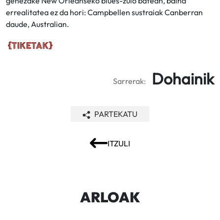
genezake New Orleanseko blues-zulo batean, baina
errealitatea ez da hori: Campbellen sustraiak Canberran
daude, Australian.
Dohainik
Sarrerak:
PARTEKATU
ITZULI
ARLOAK