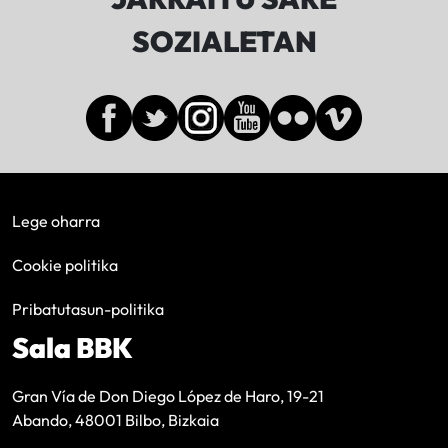
SOZIALETAN
Lege oharra
Cookie politika
Pribatutasun-politika
Sala BBK
Gran Vía de Don Diego López de Haro, 19-21
Abando, 48001 Bilbo, Bizkaia