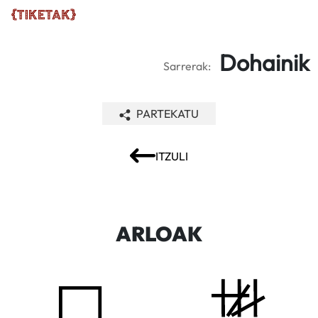
Dohainik
Sarrerak:
PARTEKATU
ITZULI
ARLOAK