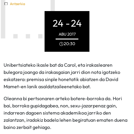
Antzerkia
24 -
24
ABU
2017
20:30
Unibertsiateko ikasle bat da Carol, eta irakaslearen
bulegora joango da irakasgaian jarri dion nota igotzeko
eskatzera: premisa sinple honetatik abiatzen da David
Mamet-en lanik asaldatzaileenetako bat.
Oleanna bi pertsonaren arteko botere-borroka da. Hori
bai, borroka gupidagabea, non, sexu-jazarpenaz gain,
indarrean dagoen sistema akademikoa jarriko den
zalantzan, iradokiz badela lehen begiratuan ematen duena
baino zerbait gehiago.