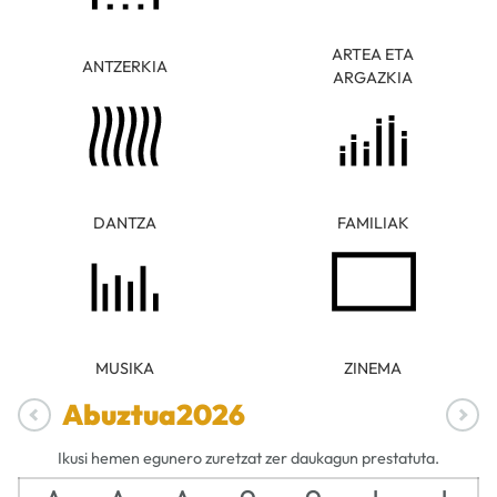
ARTEA ETA
ANTZERKIA
ARGAZKIA
DANTZA
FAMILIAK
MUSIKA
ZINEMA
Abuztua
2026
Ikusi hemen egunero zuretzat zer daukagun prestatuta.