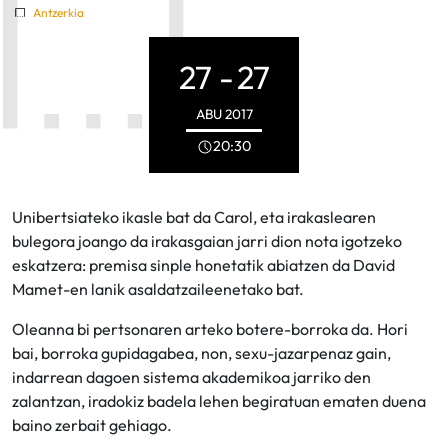
Antzerkia
27 -
27
ABU
2017
20:30
Unibertsiateko ikasle bat da Carol, eta irakaslearen
bulegora joango da irakasgaian jarri dion nota igotzeko
eskatzera: premisa sinple honetatik abiatzen da David
Mamet-en lanik asaldatzaileenetako bat.
Oleanna bi pertsonaren arteko botere-borroka da. Hori
bai, borroka gupidagabea, non, sexu-jazarpenaz gain,
indarrean dagoen sistema akademikoa jarriko den
zalantzan, iradokiz badela lehen begiratuan ematen duena
baino zerbait gehiago.