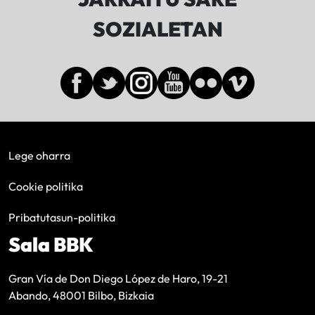
SOZIALETAN
Lege oharra
Cookie politika
Pribatutasun-politika
Sala BBK
Gran Vía de Don Diego López de Haro, 19-21
Abando, 48001 Bilbo, Bizkaia