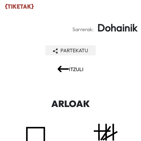
Dohainik
Sarrerak:
PARTEKATU
ITZULI
ARLOAK