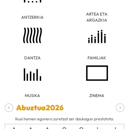
ARTEA ETA
ANTZERKIA
ARGAZKIA
DANTZA
FAMILIAK
MUSIKA
ZINEMA
Abuztua
2026
Ikusi hemen egunero zuretzat zer daukagun prestatuta.