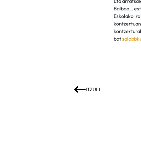
Eta arratsa
Balboa… esti
Eskolako ira
kontzertuan 
kontzerturak
bat
salabbk
ITZULI