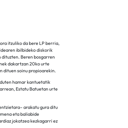
a itzuliko da bere LP berria,
ldearen ibilbideko diskorik
n dituzten. Beren bosgarren
nek dakartzan 20ko urte
n dituen soinu propioarekin.
n duten hamar kantuetatik
arrean, Estatu Batuetan urte
entzietara– arakatu gura ditu
rmena eta baliabide
rdiaz jokatzea kezkagarri ez