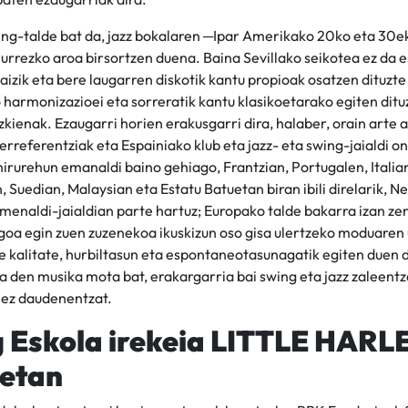
wing-talde bat da, jazz bokalaren ─Ipar Amerikako 20ko eta 30
rrezko aroa birsortzen duena. Baina Sevillako seikotea ez da e
izik eta bere laugarren diskotik kantu propioak osatzen dituzte
harmonizazioei eta sorreratik kantu klasikoetarako egiten dit
zkienak. Ezaugarri horien erakusgarri dira, halaber, orain arte 
erreferentziak eta Espainiako klub eta jazz- eta swing-jaialdi 
hirurehun emanaldi baino gehiago, Frantzian, Portugalen, Italia
Suedian, Malaysian eta Estatu Batuetan biran ibili direlarik, 
menaldi-jaialdian parte hartuz; Europako talde bakarra izan zen 
a egin zuen zuzenekoa ikuskizun oso gisa ulertzeko moduaren 
 kalitate, hurbiltasun eta espontaneotasunagatik egiten duen 
 den musika mota bat, erakargarria bai swing eta jazz zaleentz
 ez daudenentzat.
 Eskola irekeia LITTLE HARL
etan