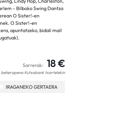
Swing, Lindy Hop, Charleston,
Harlem – Bilboko Swing Dantza
berean O Sister!-en
enek. O Sister!-en
era, apuntatzeko, bidali mail
mugatuak).
18 €
Sarrerak:
 beherapena Kutxabank txartelekin
IRAGANEKO GERTAERA