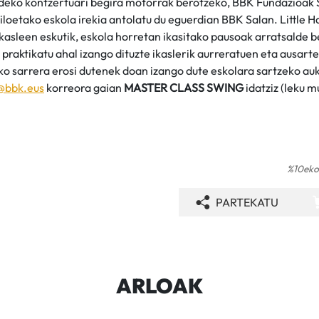
ldeko kontzertuari begira motorrak berotzeko, BBK Fundazioak 
loetako eskola irekia antolatu du eguerdian BBK Salan. Little 
kasleen eskutik, eskola horretan ikasitako pausoak arratsalde 
praktikatu ahal izango dituzte ikaslerik aurreratuen eta ausart
o sarrera erosi dutenek doan izango dute eskolara sartzeko auk
@bbk.eus
korreora gaian
MASTER CLASS SWING
idatziz (leku 
%10eko
PARTEKATU
ARLOAK