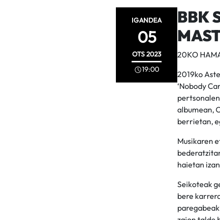
BBK 
IGANDEA
MAST
05
OTS
2023
20KO HAMA
19:00
2019ko Aste 
‘Nobody Care
pertsonalen
albumean, O
berrietan, e
Musikaren et
bederatzitan
haietan izan
Seikoteak ge
bere karrer
paregabeak 
zaion talde 