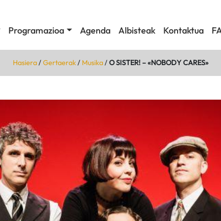
Programazioa
Agenda
Albisteak
Kontaktua
F
Hasiera
/
Gertaerak
/
Musika
/
O SISTER! – «NOBODY CARES»