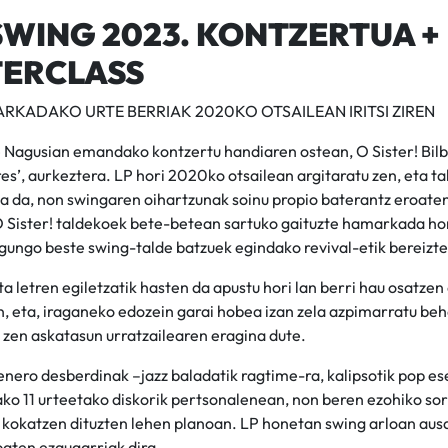
SWING 2023. KONTZERTUA +
ERCLASS
RKADAKO URTE BERRIAK 2020KO OTSAILEAN IRITSI ZIREN
Nagusian emandako kontzertu handiaren ostean, O Sister! Bilbor
s’, aurkeztera. LP hori 2020ko otsailean argitaratu zen, eta ta
a da, non swingaren oihartzunak soinu propio baterantz eroate
 Sister! taldekoek bete-betean sartuko gaituzte hamarkada ho
gungo beste swing-talde batzuek egindako revival-etik bereizte
a letren egiletzatik hasten da apustu hori lan berri hau osatze
, eta, iraganeko edozein garai hobea izan zela azpimarratu beh
 zen askatasun urratzailearen eragina dute.
nero desberdinak –jazz baladatik ragtime-ra, kalipsotik pop es
ako 11 urteetako diskorik pertsonalenean, non beren ezohiko so
kokatzen dituzten lehen planoan. LP honetan swing arloan ausa
baten ezaugarriak dira.