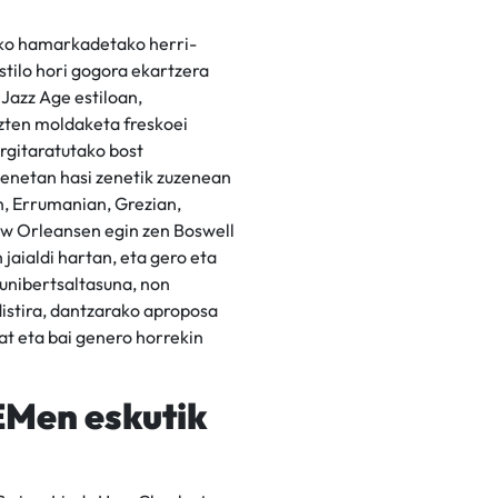
eko hamarkadetako herri-
stilo hori gogora ekartzera
 Jazz Age estiloan,
uzten moldaketa freskoei
argitaratutako bost
onenetan hasi zenetik zuzenean
n, Errumanian, Grezian,
New Orleansen egin zen Boswell
jaialdi hartan, eta gero eta
unibertsaltasuna, non
distira, dantzarako aproposa
at eta bai genero horrekin
EMen eskutik