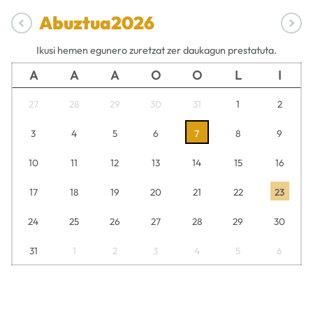
Abuztua
2026
Ikusi hemen egunero zuretzat zer daukagun prestatuta.
A
A
A
O
O
L
I
27
28
29
30
31
1
2
3
4
5
6
7
8
9
10
11
12
13
14
15
16
17
18
19
20
21
22
23
24
25
26
27
28
29
30
31
1
2
3
4
5
6