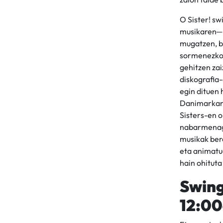
O Sister! s
musikaren─ u
mugatzen, ba
sormenezko 
gehitzen zai
diskografia-
egin dituen 
Danimarkan, 
Sisters-en o
nabarmenago
musikak bere
eta animatua
hain ohituta
Swing
12:00