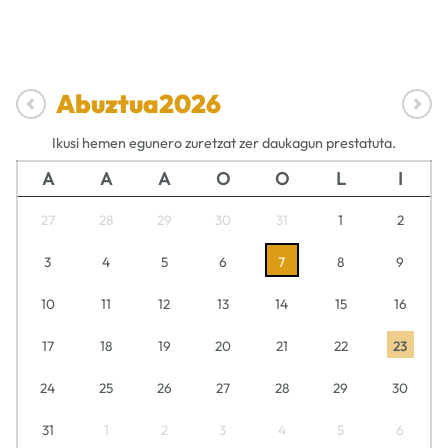
Abuztua
2026
Ikusi hemen egunero zuretzat zer daukagun prestatuta.
A
A
A
O
O
L
I
27
28
29
30
31
1
2
3
4
5
6
7
8
9
10
11
12
13
14
15
16
17
18
19
20
21
22
23
24
25
26
27
28
29
30
31
1
2
3
4
5
6