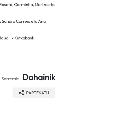
 Roseta, Carminho, Mariza eta
: Sandra Correia eta Ana
da soilik Kutxabank
Dohainik
Sarrerak:
PARTEKATU