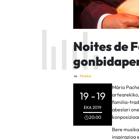
Noites de 
gonbidape
Musika
Mário Pachec
19 -
19
artearekiko,
familia-trad
EKA
2019
abeslari one
konposizioa
20:00
Bere musika
inspirazioa