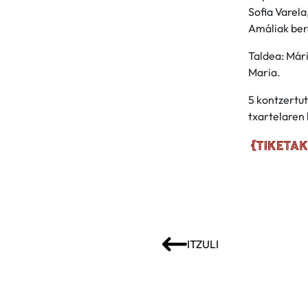
Sofia Varel
Amáliak ber
Taldea: Már
Maria.
5 kontzertut
txartelaren 
ITZULI