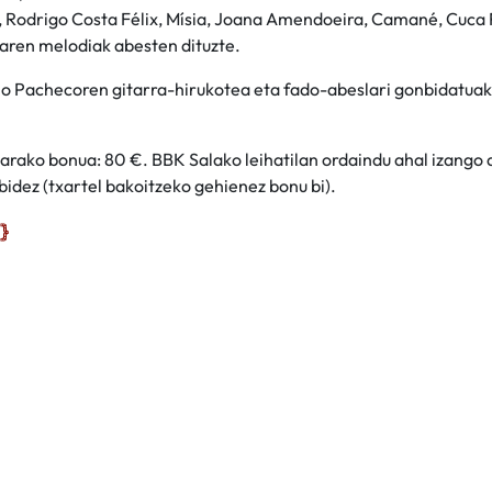
a, Rodrigo Costa Félix, Mísia, Joana Amendoeira, Camané, Cuca
aren melodiak abesten dituzte.
io Pachecoren gitarra-hirukotea eta fado-abeslari gonbidatuak
arako bonua: 80 €. BBK Salako leihatilan ordaindu ahal izango 
bidez (txartel bakoitzeko gehienez bonu bi).