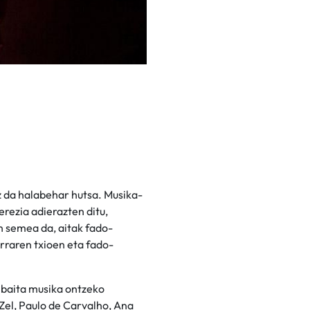
z da halabehar hutsa. Musika-
erezia adierazten ditu,
n semea da, aitak fado-
arraren txioen eta fado-
 baita musika ontzeko
Zel, Paulo de Carvalho, Ana