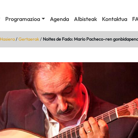
Programazioa
Agenda
Albisteak
Kontaktua
F
Hasiera
/
Gertaerak
/
Noites de Fado: Mario Pacheco-ren gonbidapen