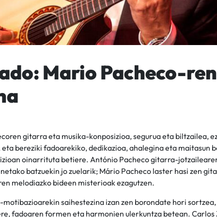
Fado: Mario Pacheco-ren
na
oren gitarra eta musika-konposizioa, segurua eta biltzailea, e
 eta bereziki fadoarekiko, dedikazioa, ahalegina eta maitasun b
izioan oinarrituta betiere. António Pacheco gitarra-jotzaileare
netako batzuekin jo zuelarik; Mário Pacheco laster hasi zen git
ren melodiazko bideen misterioak ezagutzen.
-motibazioarekin saihestezina izan zen borondate hori sortzea,
 ere, fadoaren formen eta harmonien ulerkuntza betean. Carlos 