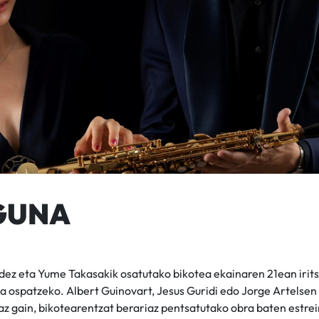
GUNA
dez eta Yume Takasakik osatutako bikotea ekainaren 21ean irit
a ospatzeko. Albert Guinovart, Jesus Guridi edo Jorge Artelsen
az gain, bikotearentzat berariaz pentsatutako obra baten estre