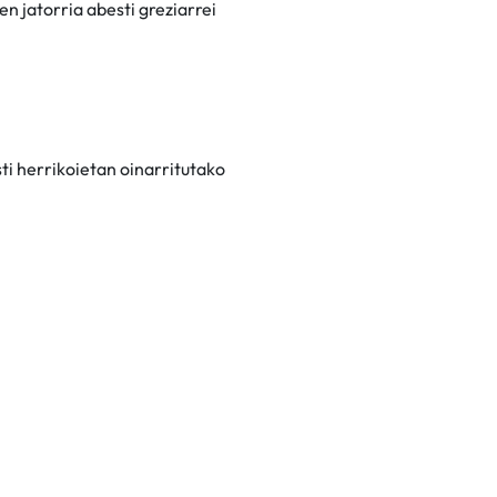
 jatorria abesti greziarrei
ti herrikoietan oinarritutako