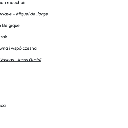
 mon mouchoir
orique – Miquel de Jorge
e Belgique
rrak
awna i współczesna
Vascas- Jesus Guridi
ica
a