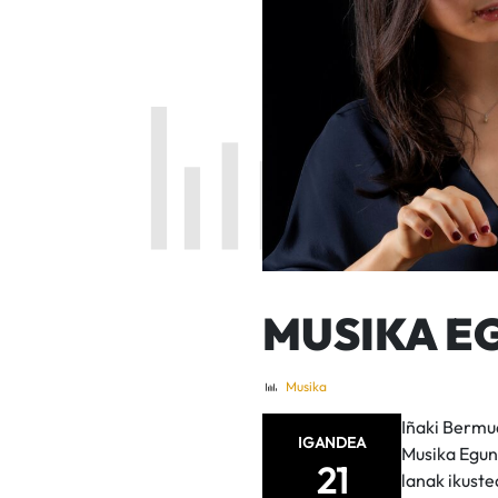
MUSIKA E
Musika
Iñaki Bermu
IGANDEA
Musika Egun
21
lanak ikuste