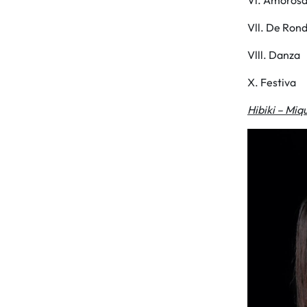
Vl. Amoros
Vll. De Ron
Vlll. Danza
X. Festiva
Hibiki – Miq