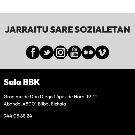
JARRAITU SARE SOZIALETAN
Sala BBK
Gran Vía de Don Diego López de Haro, 19-21
Abando, 48001 Bilbo, Bizkaia
944 05 88 24