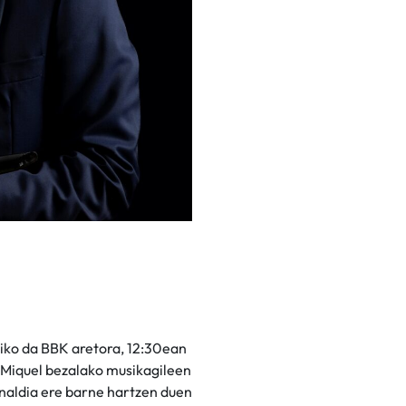
siko da BBK aretora, 12:30ean
 Miquel bezalako musikagileen
inaldia ere barne hartzen duen