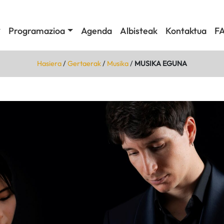
Programazioa
Agenda
Albisteak
Kontaktua
F
Hasiera
/
Gertaerak
/
Musika
/
MUSIKA EGUNA