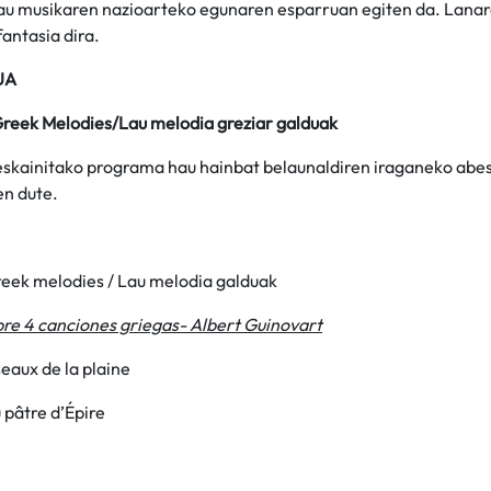
u musikaren nazioarteko egunaren esparruan egiten da. Lanaren
fantasia dira.
UA
Greek Melodies/Lau melodia greziar galduak
eskainitako programa hau hainbat belaunaldiren iraganeko abes
en dute.
reek melodies / Lau melodia galduak
bre 4 canciones griegas- Albert Guinovart
seaux de la plaine
 pâtre d’Épire