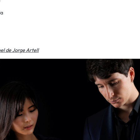
a
da
uel de Jorge Artell