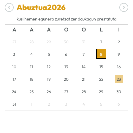
Abuztua
2026
Ikusi hemen egunero zuretzat zer daukagun prestatuta.
A
A
A
O
O
L
I
27
28
29
30
31
1
2
3
4
5
6
7
8
9
10
11
12
13
14
15
16
17
18
19
20
21
22
23
24
25
26
27
28
29
30
31
1
2
3
4
5
6