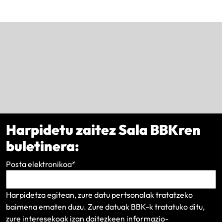
Harpidetu zaitez Sala BBKren
buletinera:
Posta elektronikoa
*
Harpidetza egitean, zure datu pertsonalak tratatzeko
baimena ematen duzu. Zure datuak BBK-k tratatuko ditu,
zure interesekoak izan daitezkeen informazio-