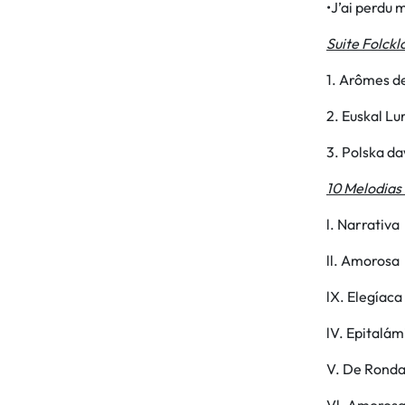
•J’ai perdu
Suite Folckl
1. Arômes d
2. Euskal Lu
3. Polska d
10 Melodias 
l. Narrativa
ll. Amorosa
lX. Elegíaca
lV. Epitalám
V. De Rond