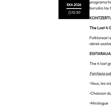
programa ha
EKA
2026
buruzko lau 
12:30
KONTZERT
The Lost 4 
Folkloreari 
obrek osatz
EGITARAUA
The 4 lost g
Fantasia so
•Vous, les oi
•Chanson du
•Mirologue