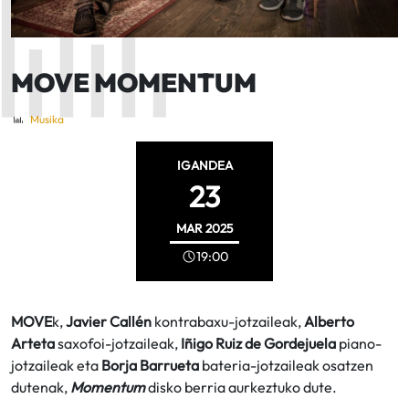
MOVE MOMENTUM
Musika
IGANDEA
23
MAR
2025
19:00
MOVE
k,
Javier Callén
kontrabaxu-jotzaileak,
Alberto
Arteta
saxofoi-jotzaileak,
Iñigo Ruiz de Gordejuela
piano-
jotzaileak eta
Borja Barrueta
bateria-jotzaileak osatzen
dutenak,
Momentum
disko berria aurkeztuko dute.