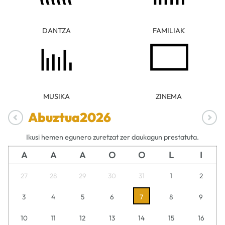
DANTZA
FAMILIAK
MUSIKA
ZINEMA
Abuztua
2026
Ikusi hemen egunero zuretzat zer daukagun prestatuta.
A
A
A
O
O
L
I
27
28
29
30
31
1
2
3
4
5
6
7
8
9
10
11
12
13
14
15
16