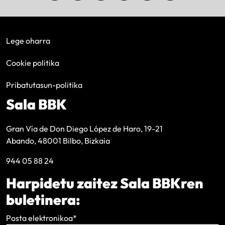
Lege oharra
Cookie politika
Pribatutasun-politika
Sala BBK
Gran Vía de Don Diego López de Haro, 19-21
Abando, 48001 Bilbo, Bizkaia
944 05 88 24
Harpidetu zaitez Sala BBKren
buletinera:
Posta elektronikoa
*