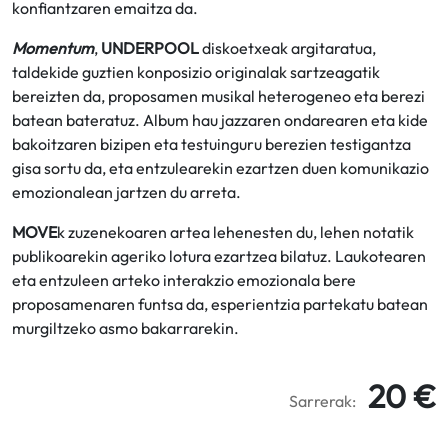
konfiantzaren emaitza da.
Momentum
,
UNDERPOOL
diskoetxeak argitaratua,
taldekide guztien konposizio originalak sartzeagatik
bereizten da, proposamen musikal heterogeneo eta berezi
batean bateratuz. Album hau jazzaren ondarearen eta kide
bakoitzaren bizipen eta testuinguru berezien testigantza
gisa sortu da, eta entzulearekin ezartzen duen komunikazio
emozionalean jartzen du arreta.
MOVE
k zuzenekoaren artea lehenesten du, lehen notatik
publikoarekin ageriko lotura ezartzea bilatuz. Laukotearen
eta entzuleen arteko interakzio emozionala bere
proposamenaren funtsa da, esperientzia partekatu batean
murgiltzeko asmo bakarrarekin.
20 €
Sarrerak: