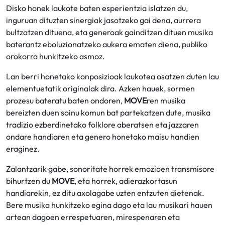
Disko honek laukote baten esperientzia islatzen du,
inguruan dituzten sinergiak jasotzeko gai dena, aurrera
bultzatzen dituena, eta generoak gainditzen dituen musika
baterantz eboluzionatzeko aukera ematen diena, publiko
orokorra hunkitzeko asmoz.
Lan berri honetako konposizioak laukotea osatzen duten lau
elementuetatik originalak dira. Azken hauek, sormen
prozesu bateratu baten ondoren,
MOVE
ren musika
bereizten duen soinu komun bat partekatzen dute, musika
tradizio ezberdinetako folklore aberatsen eta jazzaren
ondare handiaren eta genero honetako maisu handien
eraginez.
Zalantzarik gabe, sonoritate horrek emozioen transmisore
bihurtzen du
MOVE
, eta horrek, adierazkortasun
handiarekin, ez ditu axolagabe uzten entzuten dietenak.
Bere musika hunkitzeko egina dago eta lau musikari hauen
artean dagoen errespetuaren, mirespenaren eta