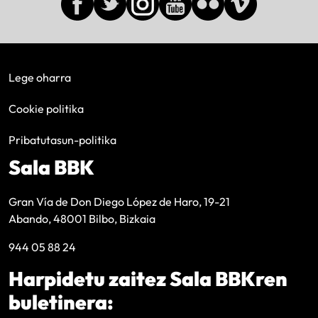
Lege oharra
Cookie politika
Pribatutasun-politika
Sala BBK
Gran Vía de Don Diego López de Haro, 19-21
Abando, 48001 Bilbo, Bizkaia
944 05 88 24
Harpidetu zaitez Sala BBKren
buletinera: