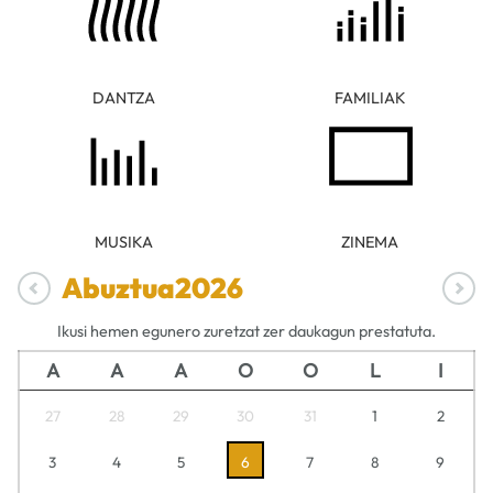
DANTZA
FAMILIAK
MUSIKA
ZINEMA
Abuztua
2026
Ikusi hemen egunero zuretzat zer daukagun prestatuta.
A
A
A
O
O
L
I
27
28
29
30
31
1
2
3
4
5
6
7
8
9