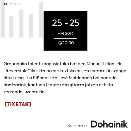
Musika
25 -
25
MAI
2016
20:00
Granadako talentu nagusietako bat den Manuel Liñán-ek
“Reversible” ikuskizuna aurkeztuko du, eta berarekin izango
dira Lucía “La Piñona” eta José Maldonado bailaor edo
dantzariak, kantuan (cante) eta gitarra jotzen artista-
zerrenda luzearekin.
Dohainik
Sarrerak: