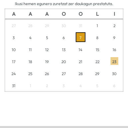
Ikusi hemen egunero zuretzat zer daukagun prestatuta.
A
A
A
O
O
L
I
27
28
29
30
31
1
2
3
4
5
6
7
8
9
10
11
12
13
14
15
16
17
18
19
20
21
22
23
24
25
26
27
28
29
30
31
1
2
3
4
5
6