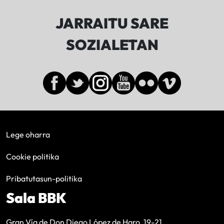
JARRAITU SARE
SOZIALETAN
Lege oharra
Cookie politika
Pribatutasun-politika
Sala BBK
Gran Vía de Don Diego López de Haro, 19-21