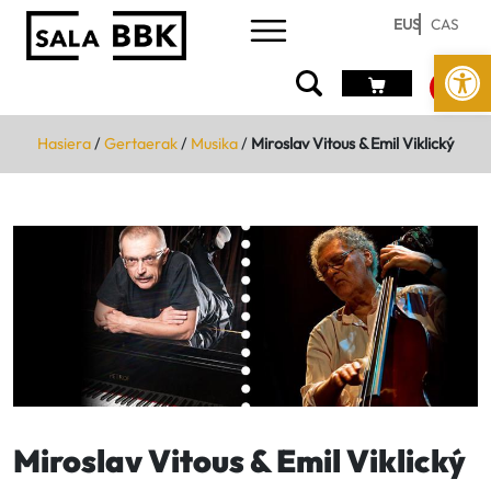
EUS
CAS
Open
Hasiera
/
Gertaerak
/
Musika
/
Miroslav Vitous & Emil Viklický
Miroslav Vitous & Emil Viklický