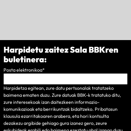
Harpidetu zaitez Sala BBKren
buletinera:
Posta elektronikoa
*
Harpidetza egitean, zure datu pertsonalak tratatzeko
baimena ematen duzu. Zure datuak BBK-k tratatuko ditu,
zure interesekoak izan daitezkeen informazio-
komunikazioak eta berrikuntzak bidaltzeko.
Pribatasun
klausula
ezarritakoaren arabera, eta hori kontsulta
dezakezu argibide gehiago gura izanez gero, zeure
eskubideak erabili edo baimena ezeztatu ahal izango duzu.