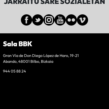
JARRAITU SARE SOZIALETAN
Sala BBK
Gran Vía de Don Diego López de Haro, 19-21
Abando, 48001 Bilbo, Bizkaia
944 05 88 24