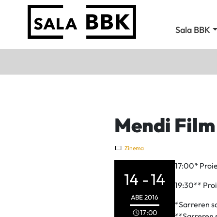
Sala BBK
Mendi Film
Zinema
17:00* Proi
14 -
14
19:30** Pro
ABE
2016
*Sarreren sa
17:00
**Sarreren s