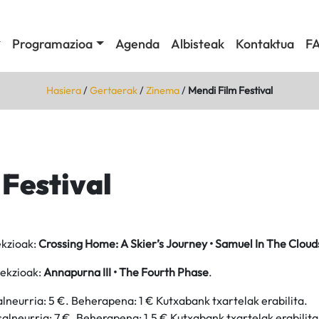
Programazioa
Agenda
Albisteak
Kontaktua
F
Hasiera
/
Gertaerak
/
Zinema
/
Mendi Film Festival
 Festival
ekzioak:
Crossing Home: A Skier’s Journey • Samuel In The Cloud
iekzioak:
Annapurna III • The Fourth Phase
.
lneurria: 5 €. Beherapena: 1 € Kutxabank txartelak erabilita.
alneurria: 7 €. Beherapena: 1,5 € Kutxabank txartelak erabilita