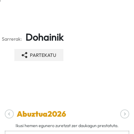
Dohainik
Sarrerak:
PARTEKATU
Abuztua
2026
Ikusi hemen egunero zuretzat zer daukagun prestatuta.