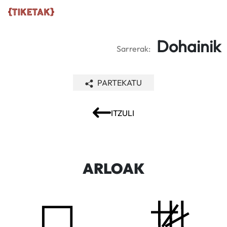
Dohainik
Sarrerak:
PARTEKATU
ITZULI
ARLOAK