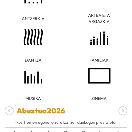
ARTEA ETA
ANTZERKIA
ARGAZKIA
DANTZA
FAMILIAK
MUSIKA
ZINEMA
Abuztua
2026
Ikusi hemen egunero zuretzat zer daukagun prestatuta.