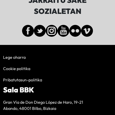
JARRAITU SARE
SOZIALETAN
Lege oharra
Cookie politika
Pribatutasun-politika
Sala BBK
Gran Vía de Don Diego López de Haro, 19-21
Abando, 48001 Bilbo, Bizkaia