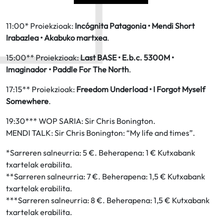
11:00* Proiekzioak:
Incógnita Patagonia • Mendi Short
Irabazlea • Akabuko martxea
.
15:00** Proiekzioak:
Last BASE • E.b.c. 5300M •
Imaginador • Paddle For The North
.
17:15** Proiekzioak:
Freedom Underload • I Forgot Myself
Somewhere
.
19:30*** WOP SARIA: Sir Chris Bonington.
MENDI TALK: Sir Chris Bonington: “My life and times”.
*Sarreren salneurria: 5 €. Beherapena: 1 € Kutxabank
txartelak erabilita.
**Sarreren salneurria: 7 €. Beherapena: 1,5 € Kutxabank
txartelak erabilita.
***Sarreren salneurria: 8 €. Beherapena: 1,5 € Kutxabank
txartelak erabilita.