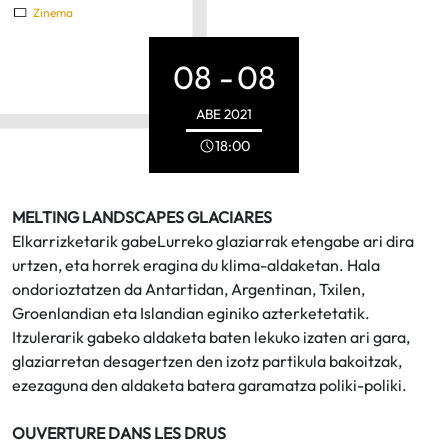
Zinema
08 -
08
ABE
2021
18:00
MELTING LANDSCAPES GLACIARES
Elkarrizketarik gabeLurreko glaziarrak etengabe ari dira
urtzen, eta horrek eragina du klima-aldaketan. Hala
ondorioztatzen da Antartidan, Argentinan, Txilen,
Groenlandian eta Islandian eginiko azterketetatik.
Itzulerarik gabeko aldaketa baten lekuko izaten ari gara,
glaziarretan desagertzen den izotz partikula bakoitzak,
ezezaguna den aldaketa batera garamatza poliki-poliki.
OUVERTURE DANS LES DRUS