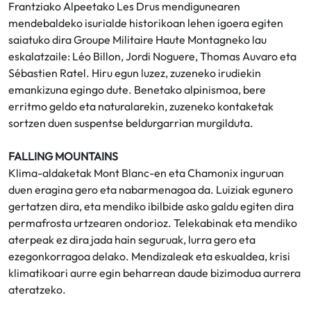
Frantziako Alpeetako Les Drus mendigunearen
mendebaldeko isurialde historikoan lehen igoera egiten
saiatuko dira Groupe Militaire Haute Montagneko lau
eskalatzaile: Léo Billon, Jordi Noguere, Thomas Auvaro eta
Sébastien Ratel. Hiru egun luzez, zuzeneko irudiekin
emankizuna egingo dute. Benetako alpinismoa, bere
erritmo geldo eta naturalarekin, zuzeneko kontaketak
sortzen duen suspentse beldurgarrian murgilduta.
FALLING MOUNTAINS
Klima-aldaketak Mont Blanc-en eta Chamonix inguruan
duen eragina gero eta nabarmenagoa da. Luiziak egunero
gertatzen dira, eta mendiko ibilbide asko galdu egiten dira
permafrosta urtzearen ondorioz. Telekabinak eta mendiko
aterpeak ez dira jada hain seguruak, lurra gero eta
ezegonkorragoa delako. Mendizaleak eta eskualdea, krisi
klimatikoari aurre egin beharrean daude bizimodua aurrera
ateratzeko.