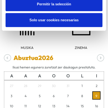
Permitir la selección
DANTZA
FAMILIAK
Solo usar cookies necesarias
MUSIKA
ZINEMA
Abuztua
2026
Ikusi hemen egunero zuretzat zer daukagun prestatuta.
A
A
A
O
O
L
I
27
28
29
30
31
1
2
3
4
5
6
7
8
9
10
11
12
13
14
15
16