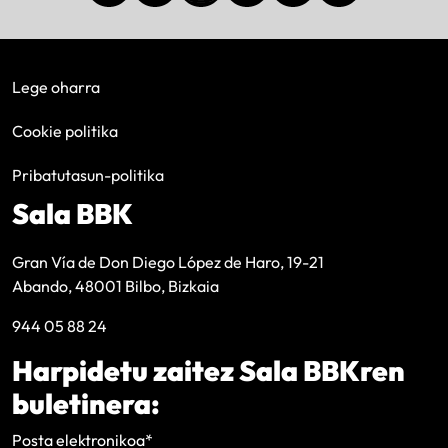
Lege oharra
Cookie politika
Pribatutasun-politika
Sala BBK
Gran Vía de Don Diego López de Haro, 19-21
Abando, 48001 Bilbo, Bizkaia
944 05 88 24
Harpidetu zaitez Sala BBKren
buletinera:
Posta elektronikoa
*