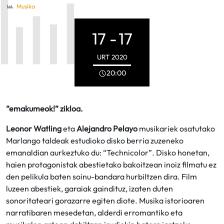
Musika
17 -
17
URT
2020
20:00
“emakumeok!” zikloa.
Leonor Watling
eta
Alejandro Pelayo
musikariek osatutako
Marlango taldeak estudioko disko berria zuzeneko
emanaldian aurkeztuko du: “Technicolor”. Disko honetan,
haien protagonistak abestietako bakoitzean inoiz filmatu ez
den pelikula baten soinu-bandara hurbiltzen dira. Film
luzeen abestiek, garaiak gaindituz, izaten duten
sonoritateari gorazarre egiten diote. Musika istorioaren
narratibaren mesedetan, alderdi erromantiko eta