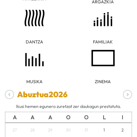
ARGAZKIA
DANTZA
FAMILIAK
MUSIKA
ZINEMA
Abuztua
2026
Ikusi hemen egunero zuretzat zer daukagun prestatuta.
A
A
A
O
O
L
I
27
28
29
30
31
1
2