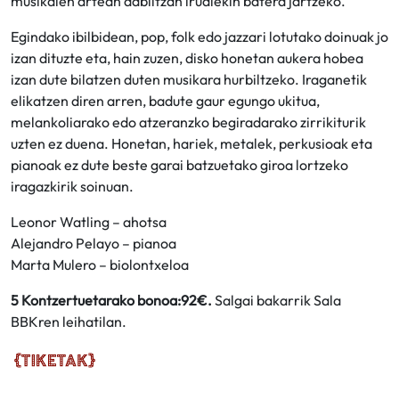
musikalen artean dabiltzan irudiekin batera jartzeko.
Egindako ibilbidean, pop, folk edo jazzari lotutako doinuak jo
izan dituzte eta, hain zuzen, disko honetan aukera hobea
izan dute bilatzen duten musikara hurbiltzeko. Iraganetik
elikatzen diren arren, badute gaur egungo ukitua,
melankoliarako edo atzeranzko begiradarako zirrikiturik
uzten ez duena. Honetan, hariek, metalek, perkusioak eta
pianoak ez dute beste garai batzuetako giroa lortzeko
iragazkirik soinuan.
Leonor Watling – ahotsa
Alejandro Pelayo – pianoa
Marta Mulero – biolontxeloa
5 Kontzertuetarako bonoa:92€.
Salgai bakarrik Sala
BBKren leihatilan.