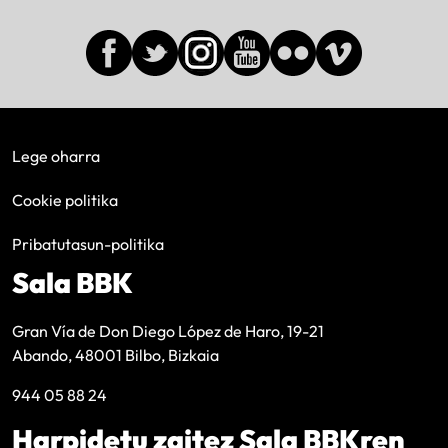
Lege oharra
Cookie politika
Pribatutasun-politika
Sala BBK
Gran Vía de Don Diego López de Haro, 19-21
Abando, 48001 Bilbo, Bizkaia
944 05 88 24
Harpidetu zaitez Sala BBKren