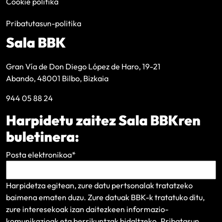
Cookie politika
Pribatutasun-politika
Sala BBK
Gran Vía de Don Diego López de Haro, 19-21
Abando, 48001 Bilbo, Bizkaia
944 05 88 24
Harpidetu zaitez Sala BBKren
buletinera:
Posta elektronikoa
*
Harpidetza egitean, zure datu pertsonalak tratatzeko
baimena ematen duzu. Zure datuak BBK-k tratatuko ditu,
zure interesekoak izan daitezkeen informazio-
komunikazioak eta berrikuntzak bidaltzeko.
Pribatasun