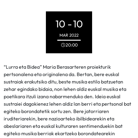
10 -
10
MAR
2022
20:00
“Lurra eta Bidea” Maria Berasarteren proiekturik
pertsonalena eta originalena da. Bertan, bere euskal
sustraiak erakutsiko ditu, beste musika estilo batzuetan
zehar egindako bidaia, non lehen aldiz euskal musika eta
poetikara itzuli izana nabarmenduko den. Ideia euskal
sustraiei dagokienez lehen aldiz lan berri eta pertsonal bat
egiteko borondatetik sortu zen. Bere jatorriaren
iruditeriarekin, bere nazioarteko ibilbidearekin eta
abeslariaren eta euskal kulturaren sentimenduekin bat
egiteko musika berriak ekartzeko borondatearekin