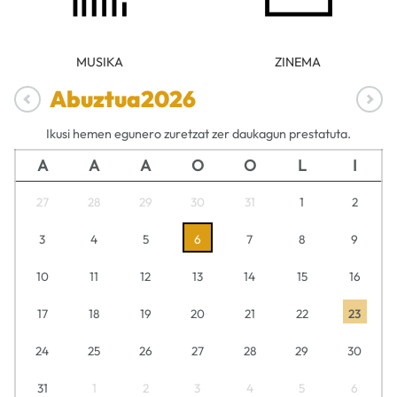
MUSIKA
ZINEMA
Abuztua
2026
Ikusi hemen egunero zuretzat zer daukagun prestatuta.
A
A
A
O
O
L
I
27
28
29
30
31
1
2
3
4
5
6
7
8
9
10
11
12
13
14
15
16
17
18
19
20
21
22
23
24
25
26
27
28
29
30
31
1
2
3
4
5
6