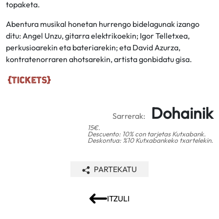
topaketa.
Abentura musikal honetan hurrengo bidelagunak izango
ditu: Angel Unzu, gitarra elektrikoekin; Igor Telletxea,
perkusioarekin eta bateriarekin; eta David Azurza,
kontratenorraren ahotsarekin, artista gonbidatu gisa.
Dohainik
Sarrerak:
15€.
Descuento: 10% con tarjetas Kutxabank.
Deskontua: %10 Kutxabankeko txartelekin.
PARTEKATU
ITZULI