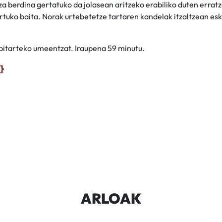
za berdina gertatuko da jolasean aritzeko erabiliko duten errat
rtuko baita. Norak urtebetetze tartaren kandelak itzaltzean es
 bitarteko umeentzat. Iraupena 59 minutu.
ARLOAK