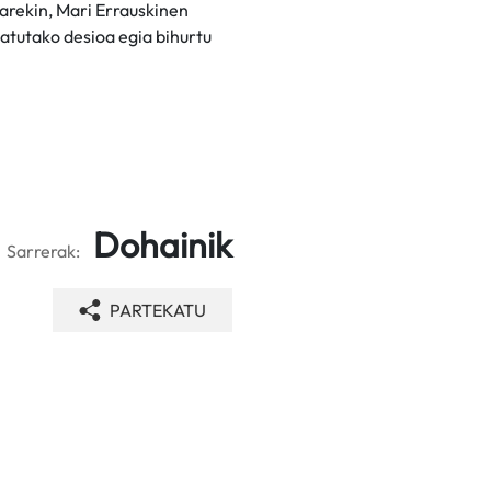
zarekin, Mari Errauskinen
katutako desioa egia bihurtu
Dohainik
Sarrerak:
PARTEKATU