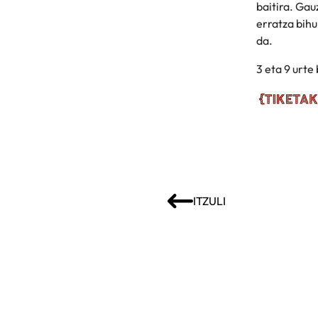
baitira. Gau
erratza bihu
da.
3 eta 9 urte
ITZULI