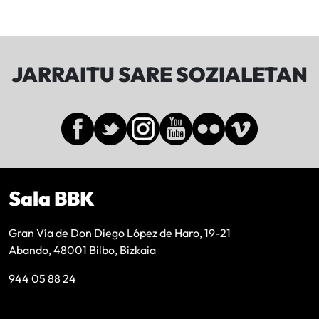
JARRAITU SARE SOZIALETAN
Sala BBK
Gran Vía de Don Diego López de Haro, 19-21
Abando, 48001 Bilbo, Bizkaia
944 05 88 24