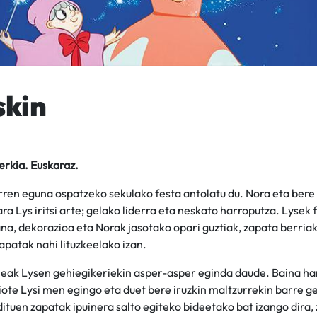
skin
erkia. Euskaraz.
rren eguna ospatzeko sekulako festa antolatu du. Nora eta ber
tara Lys iritsi arte; gelako liderra eta neskato harroputza. Lysek
na, dekorazioa eta Norak jasotako opari guztiak, zapata berriak 
apatak nahi lituzkeelako izan.
eak Lysen gehiegikeriekin asper-asper eginda daude. Baina har
iote Lysi men egingo eta duet bere iruzkin maltzurrekin barre g
dituen zapatak ipuinera salto egiteko bideetako bat izango dira