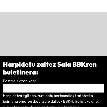
Harpidetu zaitez Sala BBKren
buletinera:
Posta elektronikoa
*
Harpidetza egitean, zure datu pertsonalak tratatzeko
baimena ematen duzu. Zure datuak BBK-k tratatuko ditu,