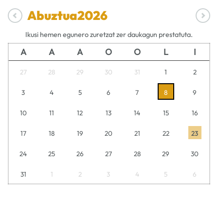
Abuztua
2026
Ikusi hemen egunero zuretzat zer daukagun prestatuta.
A
A
A
O
O
L
I
27
28
29
30
31
1
2
3
4
5
6
7
8
9
10
11
12
13
14
15
16
17
18
19
20
21
22
23
24
25
26
27
28
29
30
31
1
2
3
4
5
6