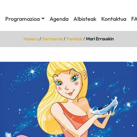
Programazioa
Agenda
Albisteak
Kontaktua
F
Hasiera
/
Gertaerak
/
Familiak
/
Mari Errauskin