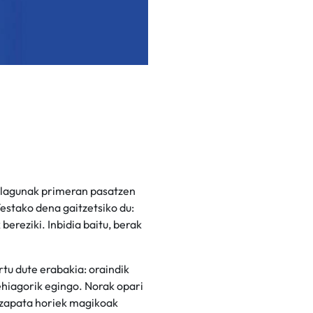
e lagunak primeran pasatzen
 festako dena gaitzetsiko du:
bereziki. Inbidia baitu, berak
tu dute erabakia: oraindik
ehiagorik egingo. Norak opari
, zapata horiek magikoak