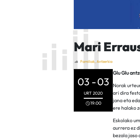
Mari Errau
Familiak
,
Antzerkia
Glu Glu antz
03 -
03
Norak urteu
ari dira fes
URT
2020
jana eta eda
19:00
ere halako z
Eskolako um
aurrera ez d
bezala jaso 