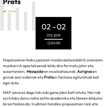
Prats
Musika
02 -
02
OTS
2019
20:00
Hispanoamerikako jazzaren inoizko belaunaldirik onenaren
musikaririk apartekoenak bildu dira formatu jator eta
ausartarekin.
Mezquida
ren musikaltasunak,
Aurignac
en
grinak zein indarrak eta
Prats
en fantasia egituratuak bat
egin dute.
MAP izena ez dago toki edo garai jakin bati lotuta. Herriak
sortutako doinu nahiz estilo akademiko eta libreen bilduma
birsortzailea da. Irudimen handiko proposamen ireki eta