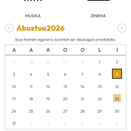
MUSIKA
ZINEMA
Abuztua
2026
Ikusi hemen egunero zuretzat zer daukagun prestatuta.
A
A
A
O
O
L
I
27
28
29
30
31
1
2
3
4
5
6
7
8
9
10
11
12
13
14
15
16
17
18
19
20
21
22
23
24
25
26
27
28
29
30
31
1
2
3
4
5
6