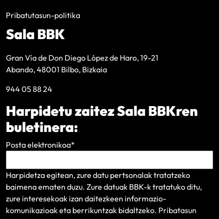
Pribatutasun-politika
Sala BBK
Gran Vía de Don Diego López de Haro, 19-21
Abando, 48001 Bilbo, Bizkaia
944 05 88 24
Harpidetu zaitez Sala BBKren
buletinera:
Posta elektronikoa
*
Harpidetza egitean, zure datu pertsonalak tratatzeko
baimena ematen duzu. Zure datuak BBK-k tratatuko ditu,
zure interesekoak izan daitezkeen informazio-
komunikazioak eta berrikuntzak bidaltzeko.
Pribatasun