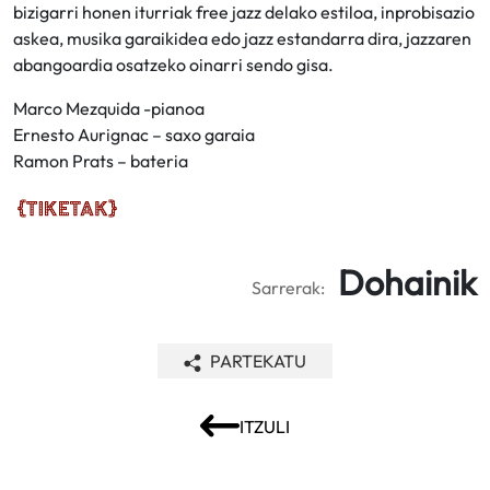
bizigarri honen iturriak free jazz delako estiloa, inprobisazio
askea, musika garaikidea edo jazz estandarra dira, jazzaren
abangoardia osatzeko oinarri sendo gisa.
Marco Mezquida -pianoa
Ernesto Aurignac – saxo garaia
Ramon Prats – bateria
Dohainik
Sarrerak:
PARTEKATU
ITZULI