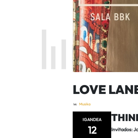
LOVE LAN
Musika
THIN
IGANDEA
12
Invitados: 