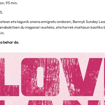
on, 93 min.
5.
ostean eta lagunik onena emigratu ondoren, Bennyk Sunday Leag
erabakitzen du iraganari eusteko, eta horrek maitasun kaotiko 
in.
a behar da.