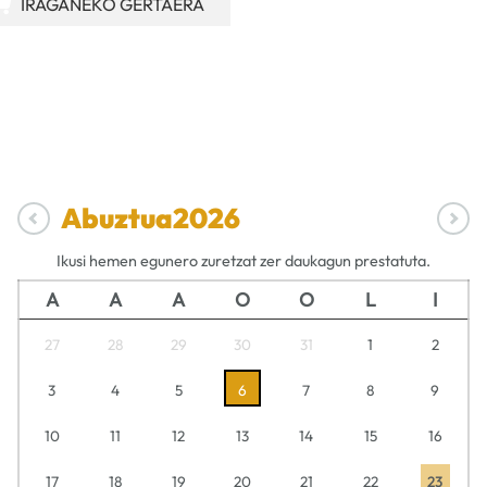
IRAGANEKO GERTAERA
Abuztua
2026
Ikusi hemen egunero zuretzat zer daukagun prestatuta.
A
A
A
O
O
L
I
27
28
29
30
31
1
2
3
4
5
6
7
8
9
10
11
12
13
14
15
16
17
18
19
20
21
22
23