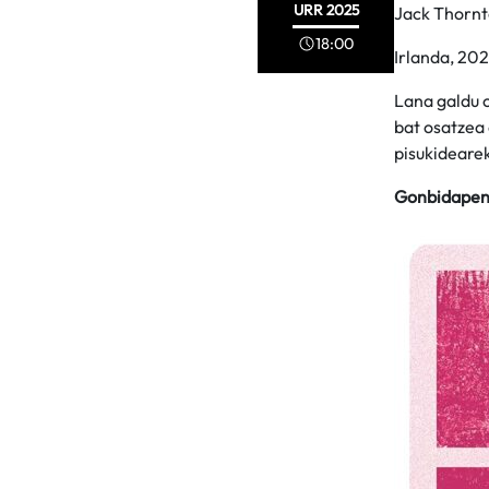
URR
2025
Jack Thornt
18:00
Irlanda, 202
Lana galdu 
bat osatzea 
pisukidearek
Gonbidapen