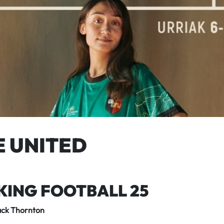
E UNITED
KING FOOTBALL 25
Jack Thornton