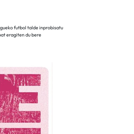
ueko futbol talde inprobisatu
bat eragiten du bere