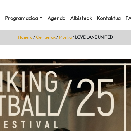
Programazioa
Agenda
Albisteak
Kontaktua
F
Hasiera
/
Gertaerak
/
Musika
/
LOVE LANE UNITED