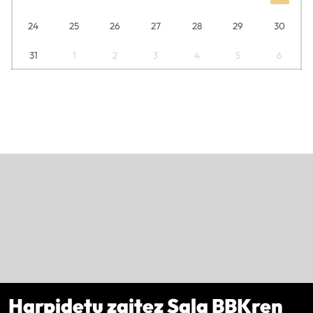
24
25
26
27
28
29
30
31
1
2
3
4
5
6
Harpidetu zaitez Sala BBKren