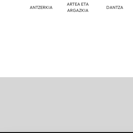
ARTEA ETA
ANTZERKIA
DANTZA
ARGAZKIA