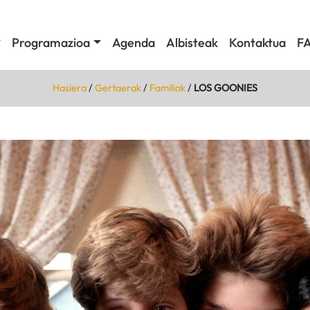
Programazioa
Agenda
Albisteak
Kontaktua
F
Hasiera
/
Gertaerak
/
Familiak
/
LOS GOONIES