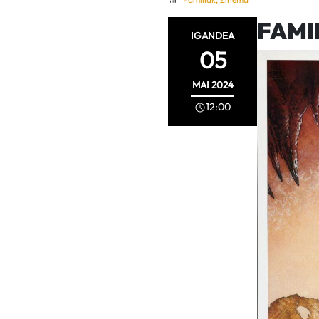
FAMI
IGANDEA
05
MAI
2024
12:00