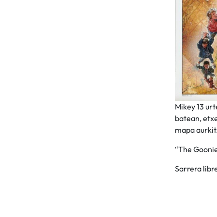
Mikey 13 urt
batean, etxe
mapa aurkit
“The Goonie
Sarrera libr