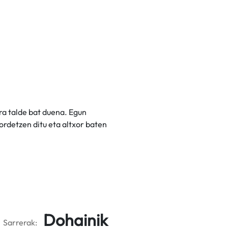
ra talde bat duena. Egun
ordetzen ditu eta altxor baten
Dohainik
Sarrerak: