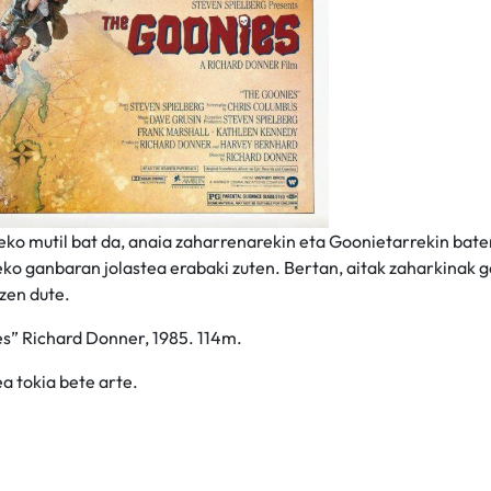
eko mutil bat da, anaia zaharrenarekin eta Goonietarrekin bate
ko ganbaran jolastea erabaki zuten. Bertan, aitak zaharkinak g
zen dute.
s” Richard Donner, 1985. 114m.
ea tokia bete arte.