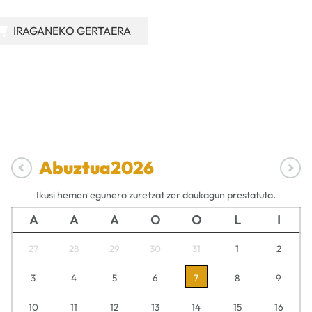
IRAGANEKO GERTAERA
Abuztua
2026
Ikusi hemen egunero zuretzat zer daukagun prestatuta.
A
A
A
O
O
L
I
27
28
29
30
31
1
2
3
4
5
6
7
8
9
10
11
12
13
14
15
16