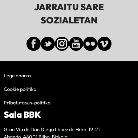
JARRAITU SARE
SOZIALETAN
Lege oharra
Cookie politika
Pribatutasun-politika
Sala BBK
Gran Vía de Don Diego López de Haro, 19-21
Abando, 48001 Bilbo, Bizkaia