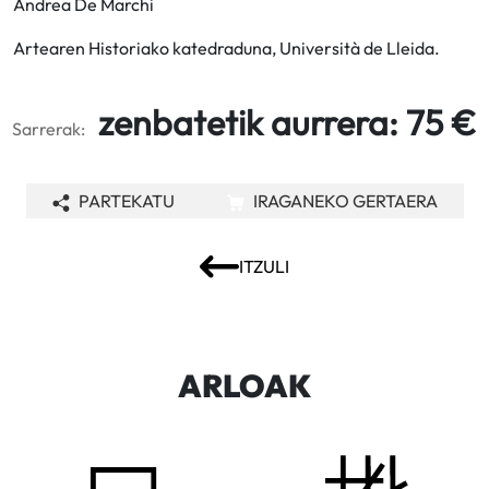
Andrea De Marchi
Artearen Historiako katedraduna, Università de Lleida.
zenbatetik aurrera: 75 €
Sarrerak:
PARTEKATU
IRAGANEKO GERTAERA
ITZULI
ARLOAK