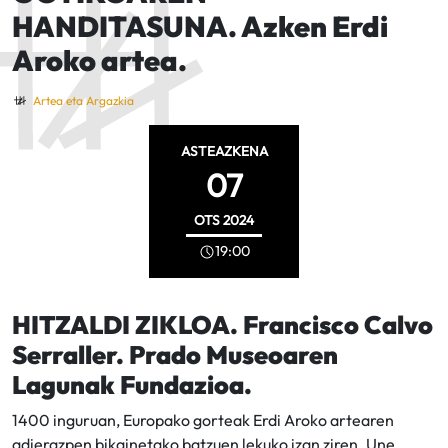
HANDITASUNA. Azken Erdi
Aroko artea.
Artea eta Argazkia
ASTEAZKENA
07
OTS
2024
19:00
HITZALDI ZIKLOA. Francisco Calvo
Serraller. Prado Museoaren
Lagunak Fundazioa.
1400 inguruan, Europako gorteak Erdi Aroko artearen
adierazpen bikainetako batzuen lekuko izan ziren. Une