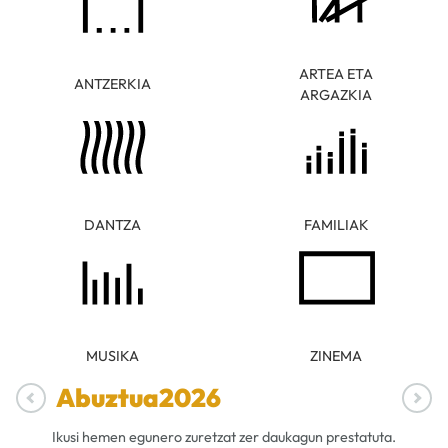
ARTEA ETA
ANTZERKIA
ARGAZKIA
DANTZA
FAMILIAK
MUSIKA
ZINEMA
Abuztua
2026
Ikusi hemen egunero zuretzat zer daukagun prestatuta.