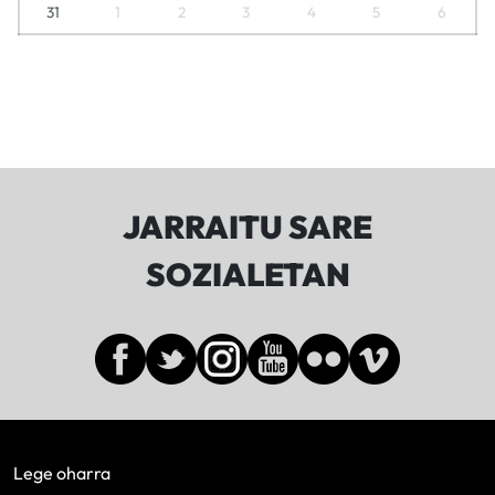
31
1
2
3
4
5
6
JARRAITU SARE
SOZIALETAN
Lege oharra