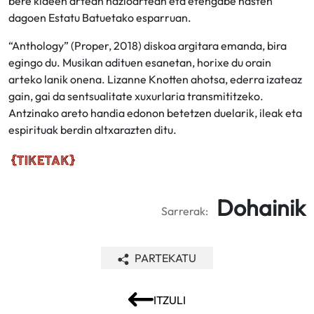
bere kideen artean nazioartean eta etengabe hasten
dagoen Estatu Batuetako esparruan.
“Anthology” (Proper, 2018) diskoa argitara emanda, bira
egingo du. Musikan adituen esanetan, horixe du orain
arteko lanik onena. Lizanne Knotten ahotsa, ederra izateaz
gain, gai da sentsualitate xuxurlaria transmititzeko.
Antzinako areto handia edonon betetzen duelarik, ileak eta
espirituak berdin altxarazten ditu.
Dohainik
Sarrerak:
PARTEKATU
ITZULI