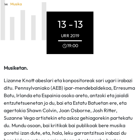
Musika
13 -
13
URR
2019
19:00
Musiketan.
Lizanne Knott abeslari eta konpositoreak sari ugari irabazi
ditu. Pennsylvaniako (AEB) ipar-mendebaldekoa, Erresuma
Batu, Irlanda eta Espainia osoko areto, antzoki eta jaialdi
entzutetsuenetan jo du, bai eta Estatu Batuetan ere, eta
agertokia Shawn Colvin, Joan Osborne, Josh Ritter,
Suzanne Vega artistekin eta askoz gehiagorekin partekatu
du. Mundu osoan, bai kritikak bai publikoak bere musika
goretsi izan dute, eta, hala, leku garrantzitsua irabazi du