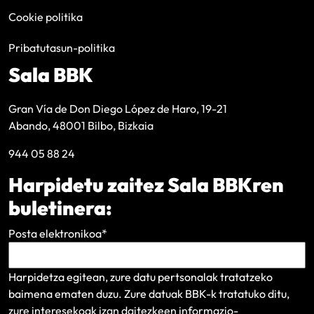
Cookie politika
Pribatutasun-politika
Sala BBK
Gran Vía de Don Diego López de Haro, 19-21
Abando, 48001 Bilbo, Bizkaia
944 05 88 24
Harpidetu zaitez Sala BBKren
buletinera:
Posta elektronikoa
*
Harpidetza egitean, zure datu pertsonalak tratatzeko
baimena ematen duzu. Zure datuak BBK-k tratatuko ditu,
zure interesekoak izan daitezkeen informazio-