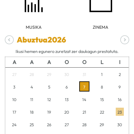
MUSIKA
ZINEMA
Abuztua
2026
Ikusi hemen egunero zuretzat zer daukagun prestatuta.
A
A
A
O
O
L
I
27
28
29
30
31
1
2
3
4
5
6
7
8
9
10
11
12
13
14
15
16
17
18
19
20
21
22
23
24
25
26
27
28
29
30